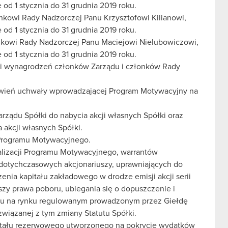
d 1 stycznia do 31 grudnia 2019 roku.
nkowi Rady Nadzorczej Panu Krzysztofowi Kilianowi,
d 1 stycznia do 31 grudnia 2019 roku.
onkowi Rady Nadzorczej Panu Maciejowi Nielubowiczowi,
d 1 stycznia do 31 grudnia 2019 roku.
yki wynagrodzeń członków Zarządu i członków Rady
owień uchwały wprowadzającej Program Motywacyjny na
rządu Spółki do nabycia akcji własnych Spółki oraz
 akcji własnych Spółki.
Programu Motywacyjnego.
ealizacji Programu Motywacyjnego, warrantów
dotychczasowych akcjonariuszy, uprawniających do
enia kapitału zakładowego w drodze emisji akcji serii
zy prawa poboru, ubiegania się o dopuszczenie i
rotu na rynku regulowanym prowadzonym przez Giełdę
wiązanej z tym zmiany Statutu Spółki.
pitału rezerwowego utworzonego na pokrycie wydatków