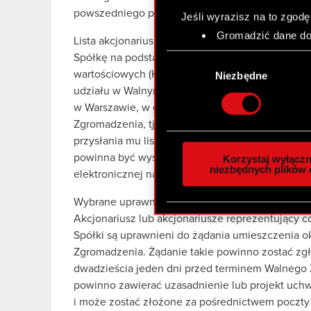
powszedniego po Dniu Rejestracji, tj. do dnia 13 
Jeśli wyrazisz na to zgodę
Gromadzić dane dot
Lista akcjonariuszy uprawnionych do udziału w
Identyfikować Twoje
Spółkę na podstawie wykazu udostępnionego pr
Wybór
czyli wirtualny odcisk 
wartościowych (Krajowy Depozyt Papierów Wartoś
zgody
Niezbędne
Dowiedz się więcej odnośn
udziału w Walnym Zgromadzeniu zostanie wyłożon
szczegółów
. W Deklaracj
w Warszawie, w godzinach od 9.00 do 16.00, pr
Zgromadzenia, tj. w dniach 24 lipca 2020 r. do 2
Wykorzystujemy pliki cook
przysłania mu listy akcjonariuszy nieodpłatnie po
analizować ruch w naszej w
powinna być wysłana. Akcjonariusz może zgłosi
Korzystaj wyłączn
społecznościowym, reklam
niezbędnych plików 
elektronicznej na adres wza@cdprojekt.com.
otrzymanymi od Ciebie lub
zgadasz się na używanie p
Wybrane uprawnienia akcjonariuszy dotyczące 
Akcjonariusz lub akcjonariusze reprezentujący 
Spółki są uprawnieni do żądania umieszczenia 
Zgromadzenia. Żądanie takie powinno zostać zgł
dwadzieścia jeden dni przed terminem Walnego Zg
powinno zawierać uzasadnienie lub projekt uc
i może zostać złożone za pośrednictwem poczty