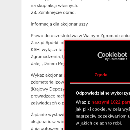
na skup akcji własnych.
28. Zamknięcie obrad.
Informacja dla akcjonariuszy
Prawo do uczestnictwa w Walnym Zgromadzeniu
Zarząd Spółki informuje, że prawo uczestnictwa
KSH, wyłącznie osoby będące akcjonariuszami Sp
Zgromadzenia, tj. w dniu 12 lipca 2020 r. (dzie
dalej „Dniem Rejestracji”).
Zgoda
Wykaz akcjonariuszy uprawnionych do uczestni
zdematerializowane, sporządzany jest przez po
(Krajowy Depozyt Papierów Wartościowych S.A.)
Odpowiedzialne wykorzys
prowadzące rachunki papierów wartościowych ak
Wraz z
naszymi 1022 par
zaświadczeń o prawie uczestnictwa w Walnym Z
jak pliki cookie, w celu w
Żądanie wystawienia imiennego zaświadczenia 
naprzeciw oczekiwaniom u
akcjonariusz winien złożyć podmiotowi prowad
w jakich celach to robi.
dnia ogłoszenia o zwołaniu Walnego Zgromadzeni