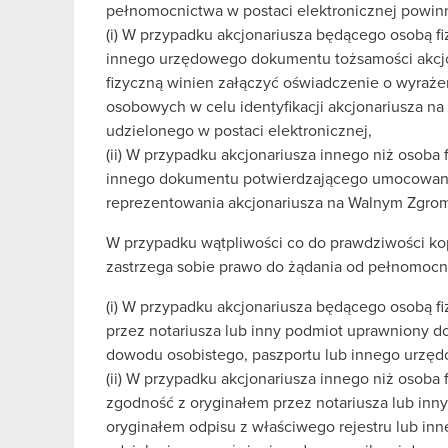
pełnomocnictwa w postaci elektronicznej powinn
(i) W przypadku akcjonariusza będącego osobą f
innego urzędowego dokumentu tożsamości akcjo
fizyczną winien załączyć oświadczenie o wyraże
osobowych w celu identyfikacji akcjonariusza n
udzielonego w postaci elektronicznej,
(ii) W przypadku akcjonariusza innego niż osoba 
innego dokumentu potwierdzającego umocowani
reprezentowania akcjonariusza na Walnym Zgro
W przypadku wątpliwości co do prawdziwości ko
zastrzega sobie prawo do żądania od pełnomocni
(i) W przypadku akcjonariusza będącego osobą f
przez notariusza lub inny podmiot uprawniony d
dowodu osobistego, paszportu lub innego urzę
(ii) W przypadku akcjonariusza innego niż osoba 
zgodność z oryginałem przez notariusza lub inn
oryginałem odpisu z właściwego rejestru lub 