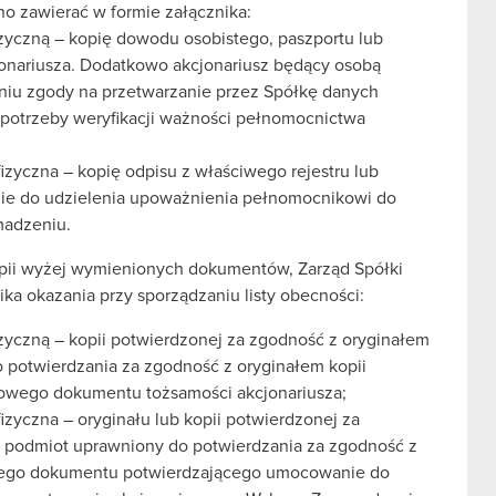
o zawierać w formie załącznika:
izyczną – kopię dowodu osobistego, paszportu lub
nariusza. Dodatkowo akcjonariusz będący osobą
niu zgody na przetwarzanie przez Spółkę danych
a potrzeby weryfikacji ważności pełnomocnictwa
fizyczna – kopię odpisu z właściwego rejestru lub
e do udzielenia upoważnienia pełnomocnikowi do
madzeniu.
pii wyżej wymienionych dokumentów, Zarząd Spółki
ka okazania przy sporządzaniu listy obecności:
izyczną – kopii potwierdzonej za zgodność z oryginałem
o potwierdzania za zgodność z oryginałem kopii
dowego dokumentu tożsamości akcjonariusza;
fizyczna – oryginału lub kopii potwierdzonej za
y podmiot uprawniony do potwierdzania za zgodność z
innego dokumentu potwierdzającego umocowanie do