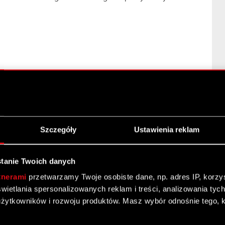
 w Walnym Zgromadzeniu mają, stosownie do art. 4061
ółki na szesnaście dni przed datą Walnego
ń rejestracji uczestnictwa w Walnym Zgromadzeniu, zwany
Szczegóły
Ustawienia reklam
ctwa w Walnym Zgromadzeniu, posiadających akcje
dmiot prowadzący depozyt papierów wartościowych
 w oparciu o informacje przekazywane przez podmioty
tanie Twoich danych
cjonariuszy, na podstawie wystawionych imiennych
tnerami
przetwarzamy Twoje osobiste dane, np. adres IP, korzyst
gromadzeniu.
yświetlania spersonalizowanych reklam i treści, analizowania ty
o prawie uczestnictwa w Walnym Zgromadzeniu
żytkowników i rozwoju produktów. Masz wybór odnośnie tego, 
zącemu rachunek papierów wartościowych w okresie od
a, tj. dnia 26 czerwca 2020 r., do pierwszego dnia