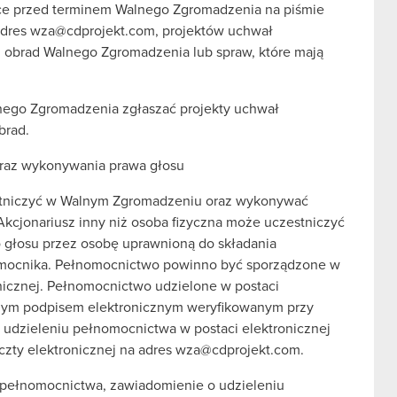
łce przed terminem Walnego Zgromadzenia na piśmie
 adres wza@cdprojekt.com, projektów uchwał
obrad Walnego Zgromadzenia lub spraw, które mają
nego Zgromadzenia zgłaszać projekty uchwał
brad.
raz wykonywania prawa głosu
stniczyć w Walnym Zgromadzeniu oraz wykonywać
Akcjonariusz inny niż osoba fizyczna może uczestniczyć
głosu przez osobę uprawnioną do składania
nomocnika. Pełnomocnictwo powinno być sporządzone w
onicznej. Pełnomocnictwo udzielone w postaci
znym podpisem elektronicznym weryfikowanym przy
 udzieleniu pełnomocnictwa w postaci elektronicznej
zty elektronicznej na adres wza@cdprojekt.com.
go pełnomocnictwa, zawiadomienie o udzieleniu