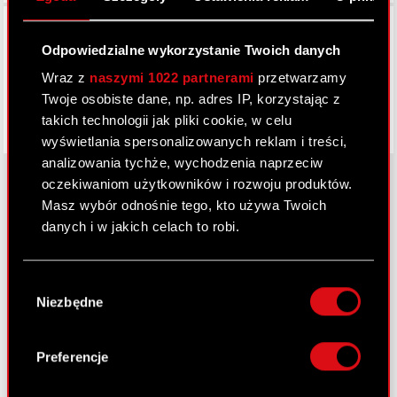
Facebook
Odpowiedzialne wykorzystanie Twoich danych
Wraz z
naszymi 1022 partnerami
przetwarzamy
Twoje osobiste dane, np. adres IP, korzystając z
takich technologii jak pliki cookie, w celu
wyświetlania spersonalizowanych reklam i treści,
analizowania tychże, wychodzenia naprzeciw
oczekiwaniom użytkowników i rozwoju produktów.
Masz wybór odnośnie tego, kto używa Twoich
O CD PROJEKT
danych i w jakich celach to robi.
Grupa Kapitałowa
Jeśli wyrazisz na to zgodę, chcielibyśmy również:
Wybór
Gromadzić dane dotyczące Twojej
Nasz biznes
Niezbędne
zgody
lokalizacji geograficznej z dokładnością nawet
Inwestorzy
do kilku metrów
Identyfikować Twoje urządzenie, aktywnie
Preferencje
Zrównoważony rozwój
analizując charakteryzującego je zbiory
danych (fingerprinting, czyli wirtualny odcisk
Media