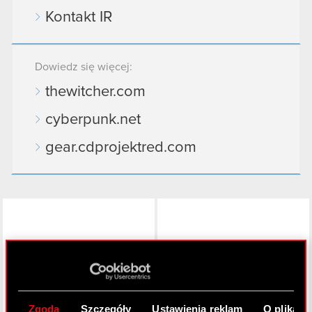
Kontakt IR
Dowiedz się więcej:
thewitcher.com
cyberpunk.net
gear.cdprojektred.com
LinkedIn
Zgoda
Szczegóły
Ustawienia reklam
O plikach