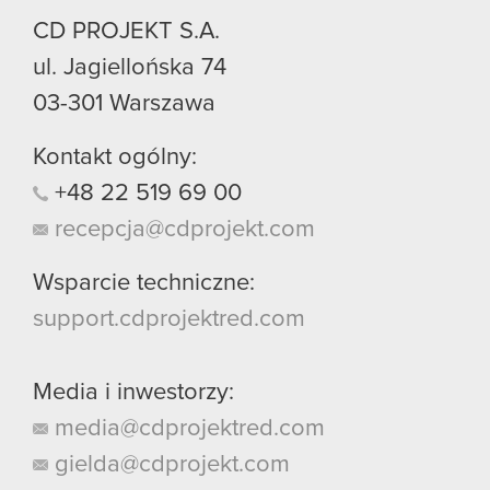
CD PROJEKT S.A.
ul. Jagiellońska 74
03-301
Warszawa
Kontakt ogólny:
+48
22
519
69
00
recepcja@cdprojekt.com
Wsparcie techniczne:
support.cdprojektred.com
Media i inwestorzy:
media@cdprojektred.com
gielda@cdprojekt.com