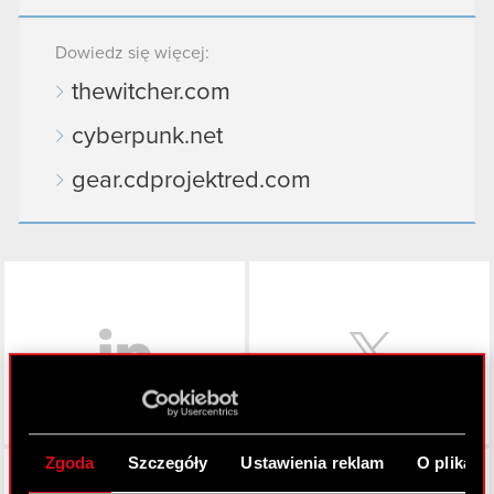
Dowiedz się więcej:
thewitcher.com
cyberpunk.net
gear.cdprojektred.com
LinkedIn
Zgoda
Szczegóły
Ustawienia reklam
O plikach
Facebook