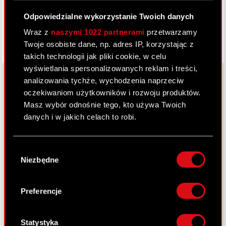
Odpowiedzialne wykorzystanie Twoich danych
Wraz z
naszymi 1022 partnerami
przetwarzamy
Twoje osobiste dane, np. adres IP, korzystając z
takich technologii jak pliki cookie, w celu
wyświetlania spersonalizowanych reklam i treści,
analizowania tychże, wychodzenia naprzeciw
oczekiwaniom użytkowników i rozwoju produktów.
O CD PROJEKT
Masz wybór odnośnie tego, kto używa Twoich
danych i w jakich celach to robi.
Grupa Kapitałowa
Jeśli wyrazisz na to zgodę, chcielibyśmy również:
Nasz biznes
Wybór
Gromadzić dane dotyczące Twojej
Niezbędne
zgody
Inwestorzy
lokalizacji geograficznej z dokładnością nawet
do kilku metrów
Zrównoważony rozwój
Identyfikować Twoje urządzenie, aktywnie
Preferencje
analizując charakteryzującego je zbiory
Media
danych (fingerprinting, czyli wirtualny odcisk
Kariera
palca)
Statystyka