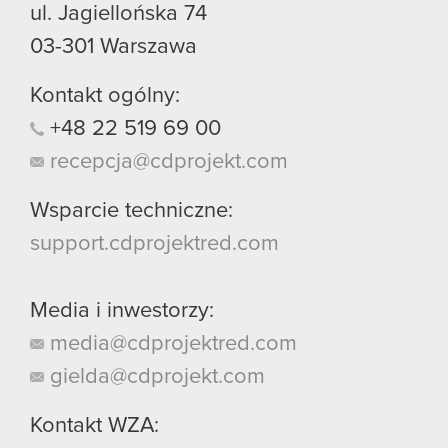
ul. Jagiellońska 74
03-301
Warszawa
Kontakt ogólny:
+48
22
519
69
00
recepcja@cdprojekt.com
Wsparcie techniczne:
support.cdprojektred.com
Media i inwestorzy:
media@cdprojektred.com
gielda@cdprojekt.com
Kontakt WZA: