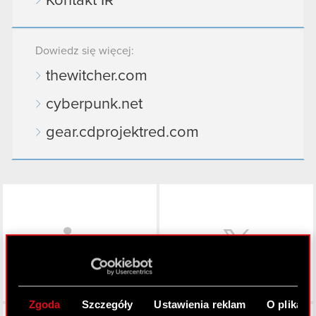
Kontakt IR
Dowiedz się więcej:
thewitcher.com
cyberpunk.net
gear.cdprojektred.com
LinkedIn
Zgoda
Szczegóły
Ustawienia reklam
O plikach