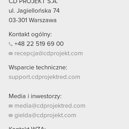
CD PROJEKT S.A.
ul. Jagiellońska 74
03-301
Warszawa
Kontakt ogólny:
+48
22
519
69
00
recepcja@cdprojekt.com
Wsparcie techniczne:
support.cdprojektred.com
Media i inwestorzy:
media@cdprojektred.com
gielda@cdprojekt.com