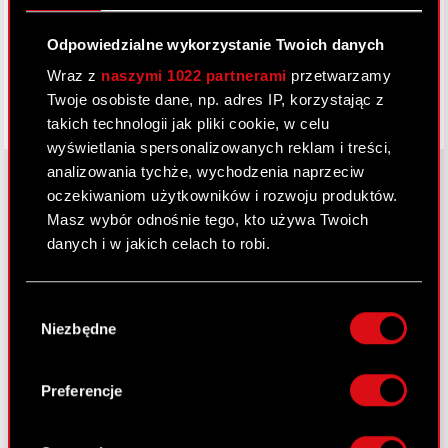
Facebook
Odpowiedzialne wykorzystanie Twoich danych
Wraz z
naszymi 1022 partnerami
przetwarzamy
Twoje osobiste dane, np. adres IP, korzystając z
takich technologii jak pliki cookie, w celu
wyświetlania spersonalizowanych reklam i treści,
analizowania tychże, wychodzenia naprzeciw
oczekiwaniom użytkowników i rozwoju produktów.
Masz wybór odnośnie tego, kto używa Twoich
O CD PROJEKT
danych i w jakich celach to robi.
Grupa Kapitałowa
Jeśli wyrazisz na to zgodę, chcielibyśmy również:
Nasz biznes
Wybór
Gromadzić dane dotyczące Twojej
Niezbędne
zgody
lokalizacji geograficznej z dokładnością nawet
Inwestorzy
do kilku metrów
Zrównoważony rozwój
Identyfikować Twoje urządzenie, aktywnie
Preferencje
analizując charakteryzującego je zbiory
Media
danych (fingerprinting, czyli wirtualny odcisk