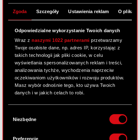
elektronicznym weryfikowanym przy pomocy
ważnego kwalifikowanego certyfikatu. O
Zgoda
Szczegóły
Ustawienia reklam
O plikach
udzieleniu pełnomocnictwa w postaci
elektronicznej należy zawiadomić Spółkę za
Odpowiedzialne wykorzystanie Twoich danych
pośrednictwem poczty elektronicznej na adres
nwza@cdprojekt.com
.
Wraz z
naszymi 1022 partnerami
przetwarzamy
Twoje osobiste dane, np. adres IP, korzystając z
W celu identyfikacji akcjonariusza udzielającego
takich technologii jak pliki cookie, w celu
pełnomocnictwa, zawiadomienie o udzieleniu
wyświetlania spersonalizowanych reklam i treści,
pełnomocnictwa w postaci elektronicznej
analizowania tychże, wychodzenia naprzeciw
powinno zawierać w formie
załącznika:
oczekiwaniom użytkowników i rozwoju produktów.
(i) W przypadku akcjonariusza będącego
Masz wybór odnośnie tego, kto używa Twoich
osobą fizyczną – kopię dowodu osobistego,
danych i w jakich celach to robi.
paszportu lub innego urzędowego dokumentu
tożsamości akcjonariusza. Dodatkowo
Jeśli wyrazisz na to zgodę, chcielibyśmy również:
Wybór
akcjonariusz będący osobą fizyczną winien
Gromadzić dane dotyczące Twojej
Niezbędne
zgody
załączyć oświadczenie o wyrażeniu zgody na
lokalizacji geograficznej z dokładnością nawet
przetwarzanie przez Spółkę danych
do kilku metrów
osobowych w celu identyfikacji akcjonariusza
Identyfikować Twoje urządzenie, aktywnie
Preferencje