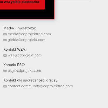
a wszystkie ciasteczka
 innymi danymi
stanie z naszej witryny,
Media i inwestorzy:
media@cdprojektred.com
gielda@cdprojekt.com
Kontakt WZA:
wza@cdprojekt.com
Kontakt ESG:
esg@cdprojekt.com
Kontakt dla społeczności graczy:
contact.community@cdprojektred.com