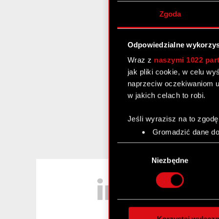
Zgoda
Odpowiedzialne wykorzys
Wraz z
naszymi 1022 par
jak pliki cookie, w celu w
naprzeciw oczekiwaniom u
w jakich celach to robi.
Jeśli wyrazisz na to zgodę
Gromadzić dane dot
Identyfikować Twoje
Wybór
czyli wirtualny odcisk 
zgody
Niezbędne
Dowiedz się więcej odnośn
LinkedIn
szczegółów
. W Deklaracj
Wykorzystujemy pliki cook
analizować ruch w naszej w
Korzystaj wyłączn