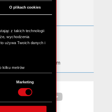
Przydatne linki
O plikach cookies
Kontakt IR
ając z takich technologii
Dowiedz się więcej:
chże, wychodzenia
thewitcher.com
kto używa Twoich danych i
cyberpunk.net
gear.cdprojektred.com
o kilku metrów
anych (fingerprinting,
Marketing
łasne preferencje w
sekcji
Facebook
YouTube
nej chwili.
społecznościowe i
ostępniamy partnerom