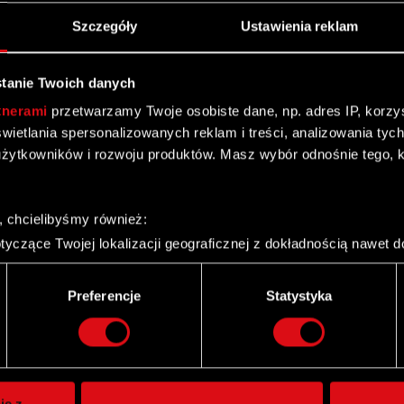
Szczegóły
Ustawienia reklam
tanie Twoich danych
tnerami
przetwarzamy Twoje osobiste dane, np. adres IP, korzyst
yświetlania spersonalizowanych reklam i treści, analizowania ty
żytkowników i rozwoju produktów. Masz wybór odnośnie tego, 
, chcielibyśmy również:
yczące Twojej lokalizacji geograficznej z dokładnością nawet d
 urządzenie, aktywnie analizując charakteryzującego je zbiory d
palca)
Preferencje
Statystyka
ie tego, jak Twoje osobiste dane są przetwarzane oraz ustaw w
Twitter
i plików cookie możesz zmienić lub wycofać swoją zgodę w dowol
ie do spersonalizowania treści i reklam, aby oferować funkcje 
itrynie. Informacje o tym, jak korzystasz z naszej witryny, ud
ie z