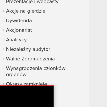
Prezentacje i webcasty
Akcje na giełdzie
Dywidenda
Akcjonariat
Analitycy
Niezależny audytor
Walne Zgromadzenia
Wynagrodzenia członków
organów
Okresy zamknięte
Kalendarz inwestora
FAQ