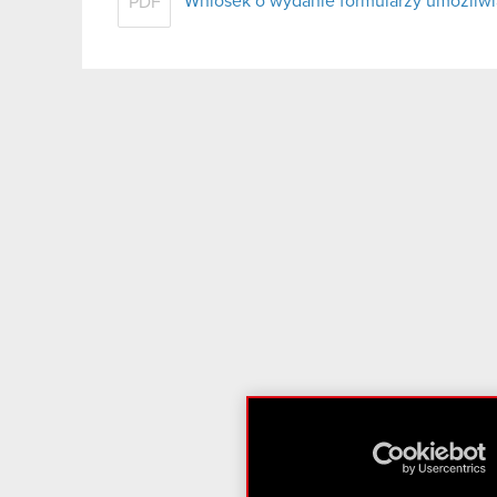
Wniosek o wydanie formularzy umożliwi
PDF