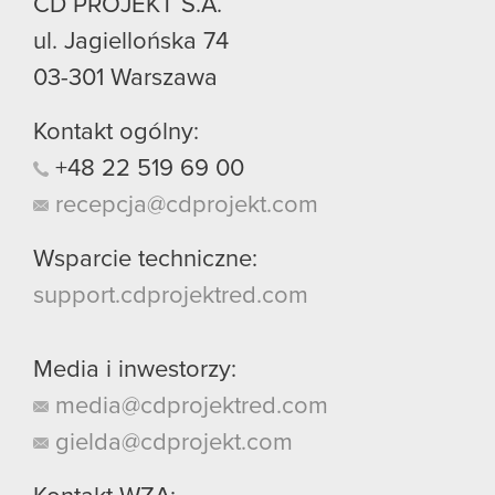
CD PROJEKT S.A.
ul. Jagiellońska 74
03-301
Warszawa
Kontakt ogólny:
+48
22
519
69
00
recepcja@cdprojekt.com
Wsparcie techniczne:
support.cdprojektred.com
Media i inwestorzy:
media@cdprojektred.com
gielda@cdprojekt.com