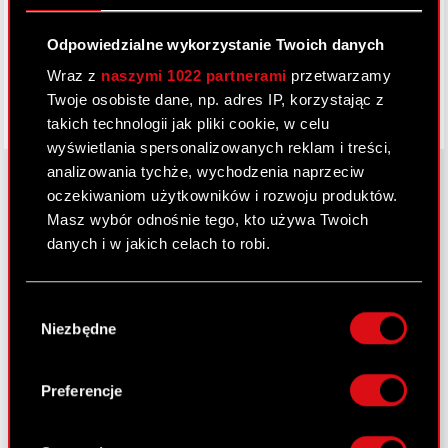
Facebook
Odpowiedzialne wykorzystanie Twoich danych
Wraz z
naszymi 1022 partnerami
przetwarzamy
Twoje osobiste dane, np. adres IP, korzystając z
takich technologii jak pliki cookie, w celu
wyświetlania spersonalizowanych reklam i treści,
analizowania tychże, wychodzenia naprzeciw
oczekiwaniom użytkowników i rozwoju produktów.
Masz wybór odnośnie tego, kto używa Twoich
O CD PROJEKT
danych i w jakich celach to robi.
Grupa Kapitałowa
Jeśli wyrazisz na to zgodę, chcielibyśmy również:
Nasz biznes
Wybór
Gromadzić dane dotyczące Twojej
Niezbędne
zgody
lokalizacji geograficznej z dokładnością nawet
Inwestorzy
do kilku metrów
Zrównoważony rozwój
Identyfikować Twoje urządzenie, aktywnie
Preferencje
analizując charakteryzującego je zbiory
Media
danych (fingerprinting, czyli wirtualny odcisk