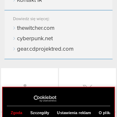
Kontakt IR
Dowiedz się więcej:
thewitcher.com
cyberpunk.net
gear.cdprojektred.com
LinkedIn
Zgoda
Szczegóły
Ustawienia reklam
O plikach