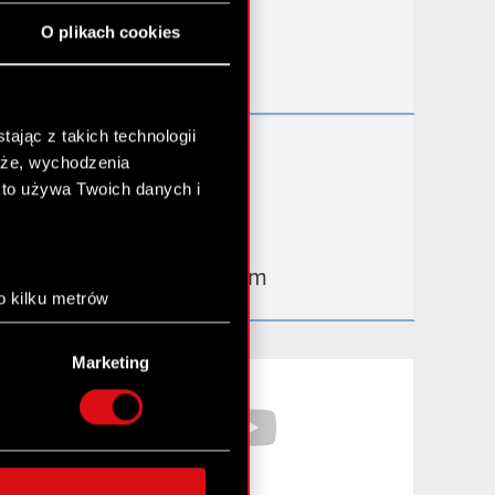
Przydatne linki
O plikach cookies
Kontakt IR
ając z takich technologii
Dowiedz się więcej:
chże, wychodzenia
thewitcher.com
kto używa Twoich danych i
cyberpunk.net
gear.cdprojektred.com
o kilku metrów
anych (fingerprinting,
Marketing
łasne preferencje w
sekcji
Facebook
YouTube
nej chwili.
społecznościowe i
ostępniamy partnerom