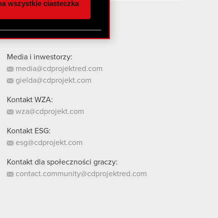
a wszystkie ciasteczka
 innymi danymi
stanie z naszej witryny,
Media i inwestorzy:
media@cdprojektred.com
gielda@cdprojekt.com
Kontakt WZA:
wza@cdprojekt.com
Kontakt ESG:
esg@cdprojekt.com
Kontakt dla społeczności graczy:
contact.community@cdprojektred.com