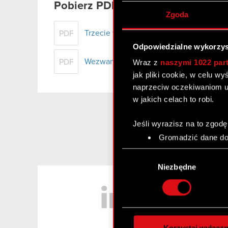
Pobierz PDF
Zgoda
Trzecie wezwanie do złożenia dokume
PDF
Odpowiedzialne wykorzys
Wezwanie do złożenia w Spółce dokume
PDF
Wraz z
naszymi 1022 par
jak pliki cookie, w celu w
naprzeciw oczekiwaniom u
w jakich celach to robi.
Jeśli wyrazisz na to zgodę
Gromadzić dane dot
Identyfikować Twoje
Wybór
czyli wirtualny odcisk 
zgody
Niezbędne
Dowiedz się więcej odnośn
LinkedIn
szczegółów
. W Deklaracj
Wykorzystujemy pliki cook
analizować ruch w naszej w
Korzystaj wyłączn