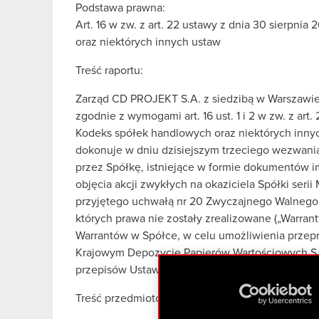
Podstawa prawna:
Art. 16 w zw. z art. 22 ustawy z dnia 30 sierpni
oraz niektórych innych ustaw
Treść raportu:
Zarząd CD PROJEKT S.A. z siedzibą w Warszawie, p
zgodnie z wymogami art. 16 ust. 1 i 2 w zw. z art.
Kodeks spółek handlowych oraz niektórych innych 
dokonuje w dniu dzisiejszym trzeciego wezwan
przez Spółkę, istniejące w formie dokumentów im
objęcia akcji zwykłych na okaziciela Spółki ser
przyjętego uchwałą nr 20 Zwyczajnego Walnego Z
których prawa nie zostały zrealizowane („Warra
Warrantów w Spółce, w celu umożliwienia przep
Krajowym Depozycie Papierów Wartościowych S.
przepisów Ustawy.
Treść przedmiotowego wezwania stanowi załączni