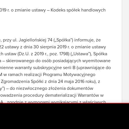
a 2019 r. o zmianie ustawy – Kodeks spółek handlowych
rzy ul. Jagiellońskiej 74 („Spółka”) informuje, że
 22 ustawy z dnia 30 sierpnia 2019 r. o zmianie ustawy
ustaw (Dz.U. z 2019 r., poz. 1798) („Ustawa”), Spółka
ia – skierowanego do osób posiadających wyemitowane
ienne warranty subskrypcyjne serii B (uprawniające do
ii M w ramach realizacji Programu Motywacyjnego
gromadzenia Spółki z dnia 24 maja 2016 roku), z
nty”) – do niezwłocznego złożenia dokumentów
rowadzenia procedury dematerializacji Warrantów w
A., zgodnie z wymogami wynikającymi z właściwych
k do niniejszego raportu.