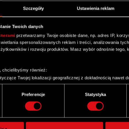
Szczegóły
Ustawienia reklam
ntów warrantów
tanie Twoich danych
ntów warrantów subskrypcyjnych III
tnerami
przetwarzamy Twoje osobiste dane, np. adres IP, korzyst
yświetlania spersonalizowanych reklam i treści, analizowania ty
żytkowników i rozwoju produktów. Masz wybór odnośnie tego, 
, chcielibyśmy również:
yczące Twojej lokalizacji geograficznej z dokładnością nawet d
 urządzenie, aktywnie analizując charakteryzującego je zbiory d
palca)
Preferencje
Statystyka
ie tego, jak Twoje osobiste dane są przetwarzane oraz ustaw w
Twitter
i plików cookie możesz zmienić lub wycofać swoją zgodę w dowol
ie do spersonalizowania treści i reklam, aby oferować funkcje 
itrynie. Informacje o tym, jak korzystasz z naszej witryny, ud
ie z