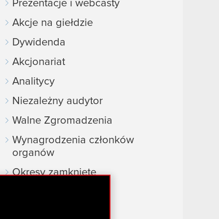
Prezentacje i webcasty
Akcje na giełdzie
Dywidenda
Akcjonariat
Analitycy
Niezależny audytor
Walne Zgromadzenia
Wynagrodzenia członków
organów
Okresy zamknięte
Kalendarz inwestora
FAQ