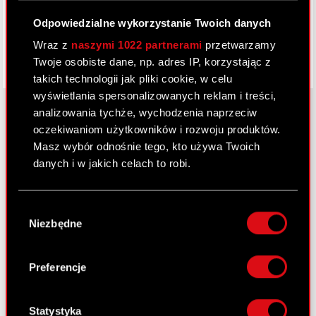
Odpowiedzialne wykorzystanie Twoich danych
Wraz z
naszymi 1022 partnerami
przetwarzamy
Twoje osobiste dane, np. adres IP, korzystając z
takich technologii jak pliki cookie, w celu
wyświetlania spersonalizowanych reklam i treści,
analizowania tychże, wychodzenia naprzeciw
oczekiwaniom użytkowników i rozwoju produktów.
O CD PROJEKT
Masz wybór odnośnie tego, kto używa Twoich
danych i w jakich celach to robi.
Grupa Kapitałowa
Jeśli wyrazisz na to zgodę, chcielibyśmy również:
Nasz biznes
Wybór
Gromadzić dane dotyczące Twojej
Niezbędne
zgody
Inwestorzy
lokalizacji geograficznej z dokładnością nawet
do kilku metrów
Zrównoważony rozwój
Identyfikować Twoje urządzenie, aktywnie
Preferencje
analizując charakteryzującego je zbiory
Media
danych (fingerprinting, czyli wirtualny odcisk
Kariera
palca)
Statystyka