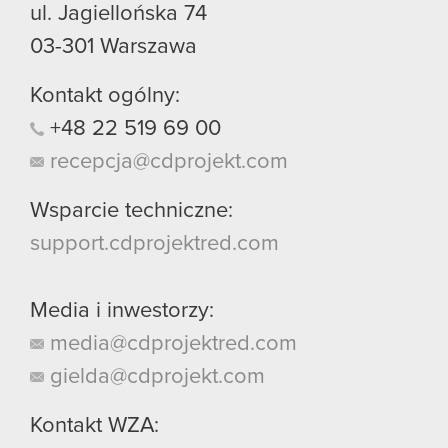
ul. Jagiellońska 74
03-301
Warszawa
Kontakt ogólny:
+48
22
519
69
00
recepcja@cdprojekt.com
Wsparcie techniczne:
support.cdprojektred.com
Media i inwestorzy:
media@cdprojektred.com
gielda@cdprojekt.com
Kontakt WZA: