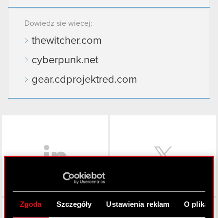
Dowiedz się więcej:
thewitcher.com
cyberpunk.net
gear.cdprojektred.com
LinkedIn
Zgoda
Szczegóły
Ustawienia reklam
O plikach
Facebook