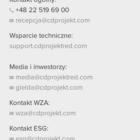
+48
22
519
69
00
recepcja@cdprojekt.com
Wsparcie techniczne:
support.cdprojektred.com
Media i inwestorzy:
media@cdprojektred.com
gielda@cdprojekt.com
Kontakt WZA:
wza@cdprojekt.com
Kontakt ESG:
esg@cdprojekt.com