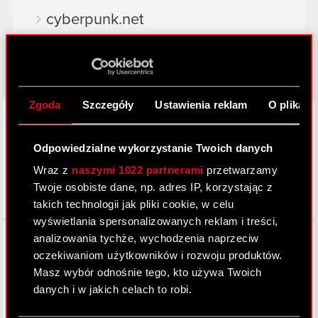
cyberpunk.net
gear.cdprojektred.com
Zgoda
Szczegóły
Ustawienia reklam
O plikach
LinkedIn
Odpowiedzialne wykorzystanie Twoich danych
Wraz z
naszymi 1022 partnerami
przetwarzamy
Twoje osobiste dane, np. adres IP, korzystając z
takich technologii jak pliki cookie, w celu
wyświetlania spersonalizowanych reklam i treści,
Facebook
analizowania tychże, wychodzenia naprzeciw
oczekiwaniom użytkowników i rozwoju produktów.
Masz wybór odnośnie tego, kto używa Twoich
danych i w jakich celach to robi.