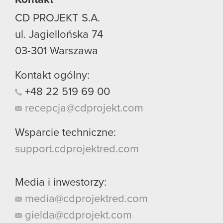
CD PROJEKT S.A.
ul. Jagiellońska 74
03-301
Warszawa
Kontakt ogólny:
+48
22
519
69
00
recepcja@cdprojekt.com
Wsparcie techniczne:
support.cdprojektred.com
Media i inwestorzy:
media@cdprojektred.com
gielda@cdprojekt.com