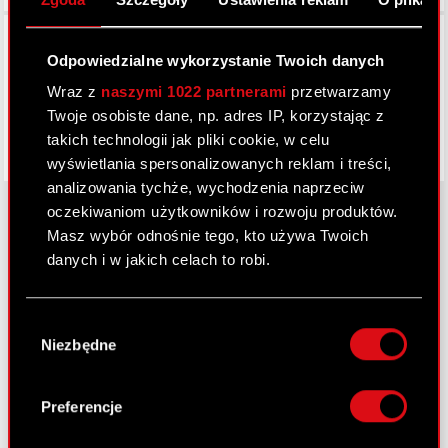
Facebook
Odpowiedzialne wykorzystanie Twoich danych
Wraz z
naszymi 1022 partnerami
przetwarzamy
Twoje osobiste dane, np. adres IP, korzystając z
takich technologii jak pliki cookie, w celu
wyświetlania spersonalizowanych reklam i treści,
analizowania tychże, wychodzenia naprzeciw
oczekiwaniom użytkowników i rozwoju produktów.
Masz wybór odnośnie tego, kto używa Twoich
danych i w jakich celach to robi.
O CD PROJEKT
Grupa Kapitałowa
Jeśli wyrazisz na to zgodę, chcielibyśmy również:
Wybór
Gromadzić dane dotyczące Twojej
Nasz biznes
Niezbędne
zgody
lokalizacji geograficznej z dokładnością nawet
Inwestorzy
do kilku metrów
Identyfikować Twoje urządzenie, aktywnie
Preferencje
Zrównoważony rozwój
analizując charakteryzującego je zbiory
danych (fingerprinting, czyli wirtualny odcisk