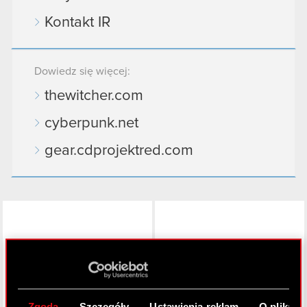
Kontakt IR
Dowiedz się więcej:
thewitcher.com
cyberpunk.net
gear.cdprojektred.com
LinkedIn
Zgoda
Szczegóły
Ustawienia reklam
O plikach