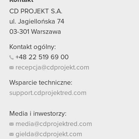
CD PROJEKT S.A.
ul. Jagiellońska 74
03-301
Warszawa
Kontakt ogólny:
+48
22
519
69
00
recepcja@cdprojekt.com
Wsparcie techniczne:
support.cdprojektred.com
Media i inwestorzy:
media@cdprojektred.com
gielda@cdprojekt.com