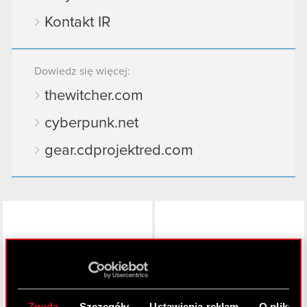
Kontakt IR
Dowiedz się więcej:
thewitcher.com
cyberpunk.net
gear.cdprojektred.com
LinkedIn
Zgoda
Szczegóły
Ustawienia reklam
O plikach