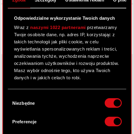
Facebook
Odpowiedzialne wykorzystanie Twoich danych
Wraz z
naszymi 1022 partnerami
przetwarzamy
Twoje osobiste dane, np. adres IP, korzystając z
takich technologii jak pliki cookie, w celu
wyświetlania spersonalizowanych reklam i treści,
analizowania tychże, wychodzenia naprzeciw
oczekiwaniom użytkowników i rozwoju produktów.
Masz wybór odnośnie tego, kto używa Twoich
danych i w jakich celach to robi.
O CD PROJEKT
Grupa Kapitałowa
Jeśli wyrazisz na to zgodę, chcielibyśmy również:
Wybór
Gromadzić dane dotyczące Twojej
Nasz biznes
Niezbędne
zgody
lokalizacji geograficznej z dokładnością nawet
Inwestorzy
do kilku metrów
Identyfikować Twoje urządzenie, aktywnie
Preferencje
Zrównoważony rozwój
analizując charakteryzującego je zbiory
danych (fingerprinting, czyli wirtualny odcisk