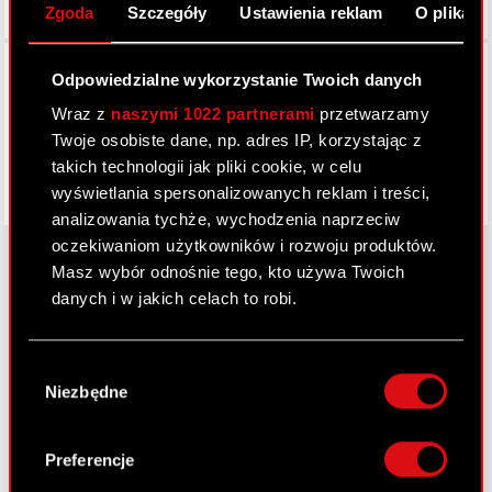
Zgoda
Szczegóły
Ustawienia reklam
O plikach
Facebook
Odpowiedzialne wykorzystanie Twoich danych
Wraz z
naszymi 1022 partnerami
przetwarzamy
Twoje osobiste dane, np. adres IP, korzystając z
takich technologii jak pliki cookie, w celu
wyświetlania spersonalizowanych reklam i treści,
analizowania tychże, wychodzenia naprzeciw
oczekiwaniom użytkowników i rozwoju produktów.
Masz wybór odnośnie tego, kto używa Twoich
danych i w jakich celach to robi.
O CD PROJEKT
Jeśli wyrazisz na to zgodę, chcielibyśmy również:
Grupa Kapitałowa
Wybór
Gromadzić dane dotyczące Twojej
Niezbędne
zgody
Nasz biznes
lokalizacji geograficznej z dokładnością nawet
do kilku metrów
Inwestorzy
Identyfikować Twoje urządzenie, aktywnie
Preferencje
analizując charakteryzującego je zbiory
Zrównoważony rozwój