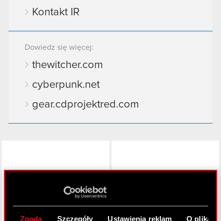
Kontakt IR
Dowiedz się więcej:
thewitcher.com
cyberpunk.net
gear.cdprojektred.com
LinkedIn
Zgoda
Szczegóły
Ustawienia reklam
O plikach