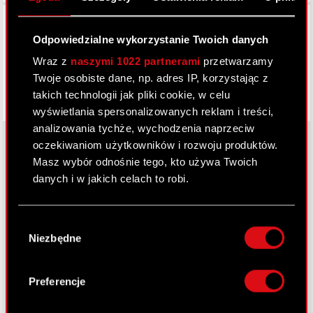
Facebook
Odpowiedzialne wykorzystanie Twoich danych
Wraz z
naszymi 1022 partnerami
przetwarzamy
Twoje osobiste dane, np. adres IP, korzystając z
takich technologii jak pliki cookie, w celu
wyświetlania spersonalizowanych reklam i treści,
analizowania tychże, wychodzenia naprzeciw
oczekiwaniom użytkowników i rozwoju produktów.
Masz wybór odnośnie tego, kto używa Twoich
O CD PROJEKT
danych i w jakich celach to robi.
Grupa Kapitałowa
Jeśli wyrazisz na to zgodę, chcielibyśmy również:
Wybór
Gromadzić dane dotyczące Twojej
Nasz biznes
Niezbędne
zgody
lokalizacji geograficznej z dokładnością nawet
Inwestorzy
do kilku metrów
Identyfikować Twoje urządzenie, aktywnie
Preferencje
Zrównoważony rozwój
analizując charakteryzującego je zbiory
danych (fingerprinting, czyli wirtualny odcisk
Media