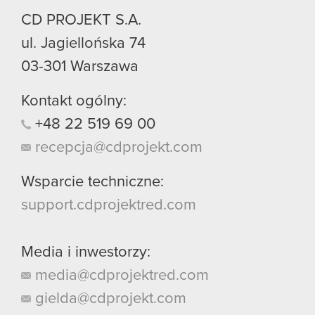
CD PROJEKT S.A.
ul. Jagiellońska 74
03-301
Warszawa
Kontakt ogólny:
+48
22
519
69
00
recepcja@cdprojekt.com
Wsparcie techniczne:
support.cdprojektred.com
Media i inwestorzy:
media@cdprojektred.com
gielda@cdprojekt.com