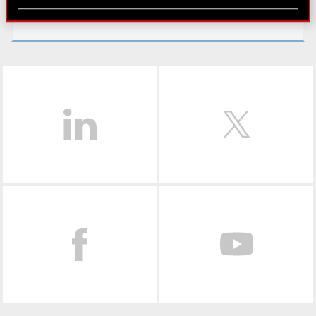
Partnerzy mogą połączyć te informacje z innymi
gear.cdprojektred.com
danymi otrzymanymi od Ciebie lub uzyskanymi
podczas korzystania z ich usług. Kontynuując
korzystanie z naszej witryny, zgadasz się na
używanie plików cookie.
LinkedIn
Facebook