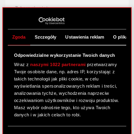
Zobacz również:
Centrum wyników
Strategia
Zgoda
Szczegóły
Ustawienia reklam
O plikach
Raporty giełdowe
Podstawowe dane finansowe
Odpowiedzialne wykorzystanie Twoich danych
Wraz z
naszymi 1022 partnerami
przetwarzamy
Prezentacje i webcasty
Twoje osobiste dane, np. adres IP, korzystając z
Akcje na giełdzie
takich technologii jak pliki cookie, w celu
wyświetlania spersonalizowanych reklam i treści,
Dywidenda
analizowania tychże, wychodzenia naprzeciw
oczekiwaniom użytkowników i rozwoju produktów.
Akcjonariat
Masz wybór odnośnie tego, kto używa Twoich
Analitycy
danych i w jakich celach to robi.
Niezależny audytor
Jeśli wyrazisz na to zgodę, chcielibyśmy również:
Wybór