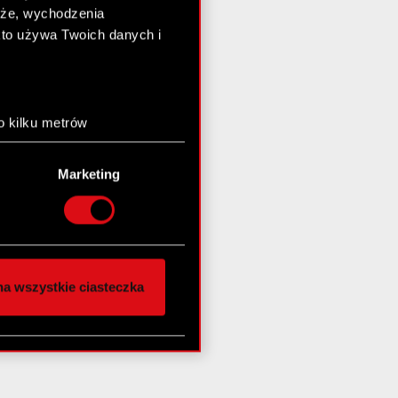
chże, wychodzenia
kto używa Twoich danych i
o kilku metrów
anych (fingerprinting,
Marketing
łasne preferencje w
sekcji
nej chwili.
społecznościowe i
ostępniamy partnerom
a wszystkie ciasteczka
 innymi danymi
stanie z naszej witryny,