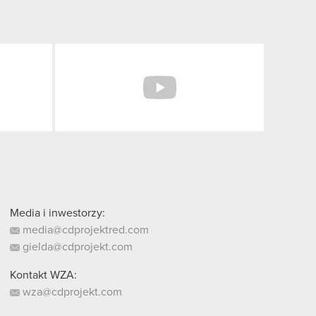
Facebook
YouTube
Media i inwestorzy:
media@cdprojektred.com
gielda@cdprojekt.com
Kontakt WZA:
wza@cdprojekt.com