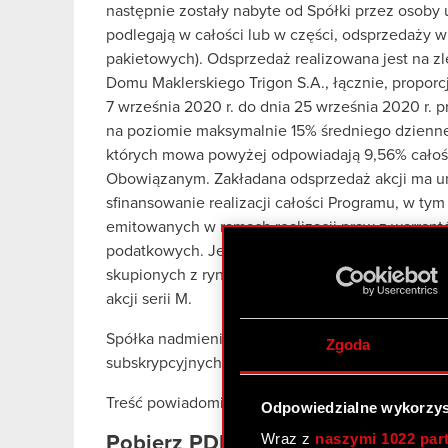
następnie zostały nabyte od Spółki przez osoby
podlegają w całości lub w części, odsprzedaży w 
pakietowych). Odsprzedaż realizowana jest na 
Domu Maklerskiego Trigon S.A., łącznie, proporcj
7 września 2020 r. do dnia 25 września 2020 r. 
na poziomie maksymalnie 15% średniego dzienne
których mowa powyżej odpowiadają 9,56% całoś
Obowiązanym. Zakładana odsprzedaż akcji ma u
sfinansowanie realizacji całości Programu, w tym 
emitowanych w ramach realizacji praw z warrant
podatkowych. Jednocześnie realizacja części up
skupionych z rynku ogranicza rozwodnienie kapit
akcji serii M.
Spółka nadmienia, iż akcje serii M które będą 
Zgoda
subskrypcyjnych objęte będą rocznym ogranicze
Treść powiadomień Spółka przekazuje w załącze
Odpowiedzialne wykorzys
Wraz z
naszymi 1022 par
Pobierz PDF