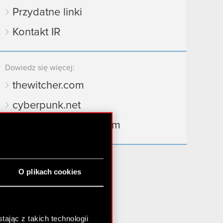
Przydatne linki
Kontakt IR
Dowiedz się więcej:
thewitcher.com
cyberpunk.net
gear.cdprojektred.com
O plikach cookies
ając z takich technologii