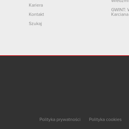
Wiedźmi
Kariera
GWINT: 
Kontakt
Karciana
Szukaj
Polityka prywatności
Polityka cookies