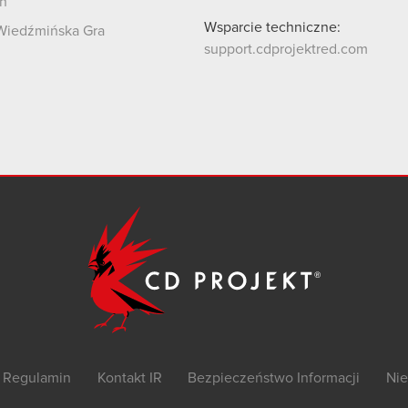
n
Wsparcie techniczne:
Wiedźmińska Gra
support.cdprojektred.com
Regulamin
Kontakt IR
Bezpieczeństwo Informacji
Nie