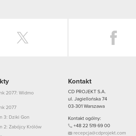
Twitter
kty
Kontakt
CD PROJEKT S.A.
nk 2077: Widmo
i
ul. Jagiellońska 74
03-301
Warszawa
nk 2077
 3: Dziki Gon
Kontakt ogólny:
+48
22
519
69
00
 2: Zabójcy Królów
recepcja@cdprojekt.com