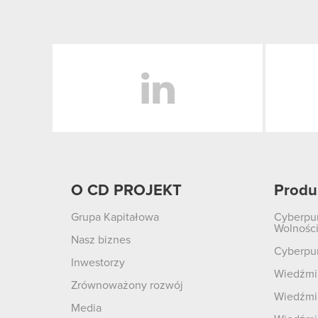
LinkedIn
O CD PROJEKT
Produ
Grupa Kapitałowa
Cyberpu
Wolnośc
Nasz biznes
Cyberpu
Inwestorzy
Wiedźmin
Zrównoważony rozwój
Wiedźmin
Media