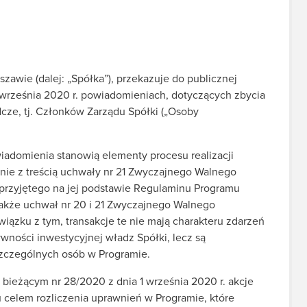
zawie (dalej: „Spółka”), przekazuje do publicznej
 września 2020 r. powiadomieniach, dotyczących zbycia
cze, tj. Członków Zarządu Spółki („Osoby
adomienia stanowią elementy procesu realizacji
ie z treścią uchwały nr 21 Zwyczajnego Walnego
z przyjętego na jej podstawie Regulaminu Programu
także uchwał nr 20 i 21 Zwyczajnego Walnego
wiązku z tym, transakcje te nie mają charakteru zdarzeń
ności inwestycyjnej władz Spółki, lecz są
zczególnych osób w Programie.
bieżącym nr 28/2020 z dnia 1 września 2020 r. akcje
 celem rozliczenia uprawnień w Programie, które