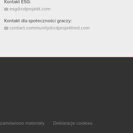
Kontakt ESG:
esg@cdprojekt.com
Kontakt dla społeczności graczy:
contact.community@cdprojektred.com
zamówione materiały
Deklaracje cookies