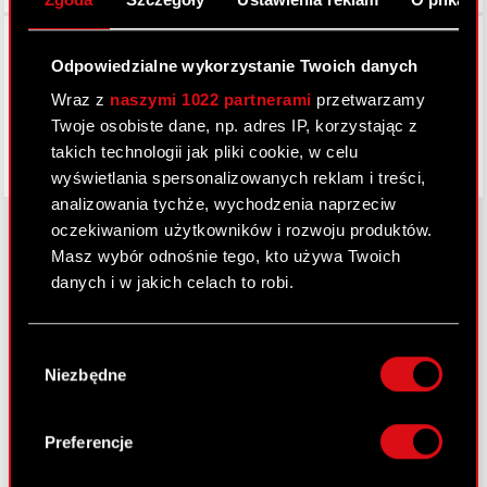
Facebook
Odpowiedzialne wykorzystanie Twoich danych
Wraz z
naszymi 1022 partnerami
przetwarzamy
Twoje osobiste dane, np. adres IP, korzystając z
takich technologii jak pliki cookie, w celu
wyświetlania spersonalizowanych reklam i treści,
analizowania tychże, wychodzenia naprzeciw
oczekiwaniom użytkowników i rozwoju produktów.
Masz wybór odnośnie tego, kto używa Twoich
danych i w jakich celach to robi.
O CD PROJEKT
Grupa Kapitałowa
Jeśli wyrazisz na to zgodę, chcielibyśmy również:
Wybór
Gromadzić dane dotyczące Twojej
Nasz biznes
Niezbędne
zgody
lokalizacji geograficznej z dokładnością nawet
Inwestorzy
do kilku metrów
Identyfikować Twoje urządzenie, aktywnie
Preferencje
Zrównoważony rozwój
analizując charakteryzującego je zbiory
danych (fingerprinting, czyli wirtualny odcisk