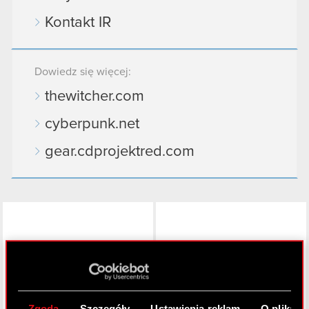
Kontakt IR
Dowiedz się więcej:
thewitcher.com
cyberpunk.net
gear.cdprojektred.com
LinkedIn
Zgoda
Szczegóły
Ustawienia reklam
O plikach