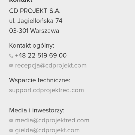
CD PROJEKT S.A.
ul. Jagiellońska 74
03-301
Warszawa
Kontakt ogólny:
+48
22
519
69
00
recepcja@cdprojekt.com
Wsparcie techniczne:
support.cdprojektred.com
Media i inwestorzy:
media@cdprojektred.com
gielda@cdprojekt.com