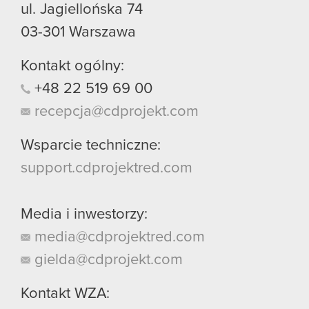
ul. Jagiellońska 74
03-301
Warszawa
Kontakt ogólny:
+48
22
519
69
00
recepcja@cdprojekt.com
Wsparcie techniczne:
support.cdprojektred.com
Media i inwestorzy:
media@cdprojektred.com
gielda@cdprojekt.com
Kontakt WZA: