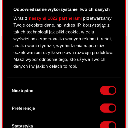
Odpowiedzialne wykorzystanie Twoich danych
Wraz z
naszymi 1022 partnerami
przetwarzamy
Twoje osobiste dane, np. adres IP, korzystając z
takich technologii jak pliki cookie, w celu
wyświetlania spersonalizowanych reklam i treści,
analizowania tychże, wychodzenia naprzeciw
oczekiwaniom użytkowników i rozwoju produktów.
O CD PROJEKT
Masz wybór odnośnie tego, kto używa Twoich
danych i w jakich celach to robi.
Grupa Kapitałowa
Jeśli wyrazisz na to zgodę, chcielibyśmy również:
Nasz biznes
Wybór
Gromadzić dane dotyczące Twojej
Niezbędne
zgody
Inwestorzy
lokalizacji geograficznej z dokładnością nawet
do kilku metrów
Zrównoważony rozwój
Identyfikować Twoje urządzenie, aktywnie
Preferencje
analizując charakteryzującego je zbiory
Media
danych (fingerprinting, czyli wirtualny odcisk
Kariera
palca)
Statystyka