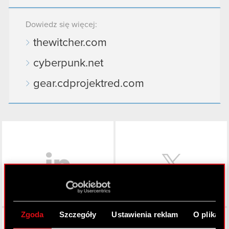
Dowiedz się więcej:
thewitcher.com
cyberpunk.net
gear.cdprojektred.com
LinkedIn
Zgoda
Szczegóły
Ustawienia reklam
O plikach
Facebook