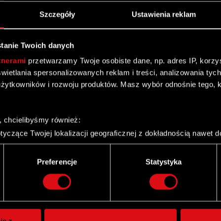
Szczegóły
Ustawienia reklam
tanie Twoich danych
tnerami
przetwarzamy Twoje osobiste dane, np. adres IP, korzyst
yświetlania spersonalizowanych reklam i treści, analizowania ty
żytkowników i rozwoju produktów. Masz wybór odnośnie tego, 
, chcielibyśmy również:
yczące Twojej lokalizacji geograficznej z dokładnością nawet d
 urządzenie, aktywnie analizując charakteryzującego je zbiory d
palca)
Preferencje
Statystyka
ie tego, jak Twoje osobiste dane są przetwarzane oraz ustaw w
Twitter
i plików cookie możesz zmienić lub wycofać swoją zgodę w dowol
ie do spersonalizowania treści i reklam, aby oferować funkcje 
itrynie. Informacje o tym, jak korzystasz z naszej witryny, ud
ie z