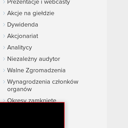
Prezentacje i webcasty
Akcje na giełdzie
Dywidenda
Akcjonariat
Analitycy
Niezależny audytor
Walne Zgromadzenia
Wynagrodzenia członków
organów
Okresy zamknięte
Kalendarz inwestora
FAQ