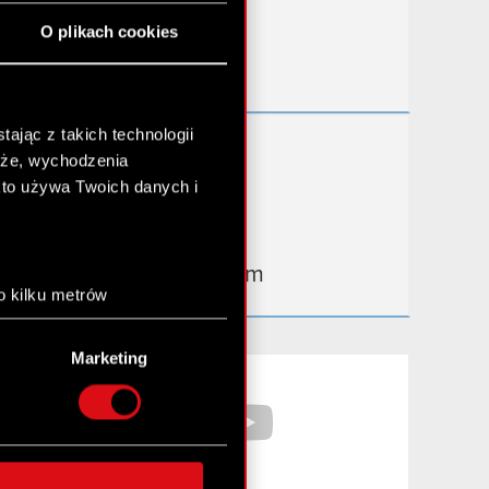
Przydatne linki
O plikach cookies
Kontakt IR
ając z takich technologii
Dowiedz się więcej:
chże, wychodzenia
thewitcher.com
kto używa Twoich danych i
cyberpunk.net
gear.cdprojektred.com
o kilku metrów
anych (fingerprinting,
Marketing
łasne preferencje w
sekcji
Facebook
YouTube
nej chwili.
społecznościowe i
ostępniamy partnerom