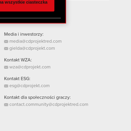
a wszystkie ciasteczka
 innymi danymi
stanie z naszej witryny,
Media i inwestorzy:
media@cdprojektred.com
gielda@cdprojekt.com
Kontakt WZA:
wza@cdprojekt.com
Kontakt ESG:
esg@cdprojekt.com
Kontakt dla społeczności graczy:
contact.community@cdprojektred.com