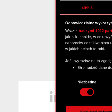
Zgoda
Odpowiedzialne wykorzys
Wraz z
naszymi 1022 par
jak pliki cookie, w celu w
naprzeciw oczekiwaniom u
w jakich celach to robi.
Jeśli wyrazisz na to zgodę
Gromadzić dane dot
Identyfikować Twoje
Wybór
czyli wirtualny odcisk 
zgody
Niezbędne
Dowiedz się więcej odnośn
LinkedIn
szczegółów
. W Deklaracj
Wykorzystujemy pliki cook
analizować ruch w naszej w
Korzystaj wyłączn