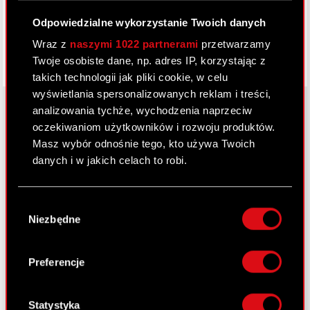
Odpowiedzialne wykorzystanie Twoich danych
Wraz z
naszymi 1022 partnerami
przetwarzamy
Twoje osobiste dane, np. adres IP, korzystając z
takich technologii jak pliki cookie, w celu
wyświetlania spersonalizowanych reklam i treści,
analizowania tychże, wychodzenia naprzeciw
oczekiwaniom użytkowników i rozwoju produktów.
O CD PROJEKT
Masz wybór odnośnie tego, kto używa Twoich
danych i w jakich celach to robi.
Grupa Kapitałowa
Jeśli wyrazisz na to zgodę, chcielibyśmy również:
Nasz biznes
Wybór
Gromadzić dane dotyczące Twojej
Niezbędne
zgody
Inwestorzy
lokalizacji geograficznej z dokładnością nawet
do kilku metrów
Zrównoważony rozwój
Identyfikować Twoje urządzenie, aktywnie
Preferencje
analizując charakteryzującego je zbiory
Media
danych (fingerprinting, czyli wirtualny odcisk
Kariera
palca)
Statystyka