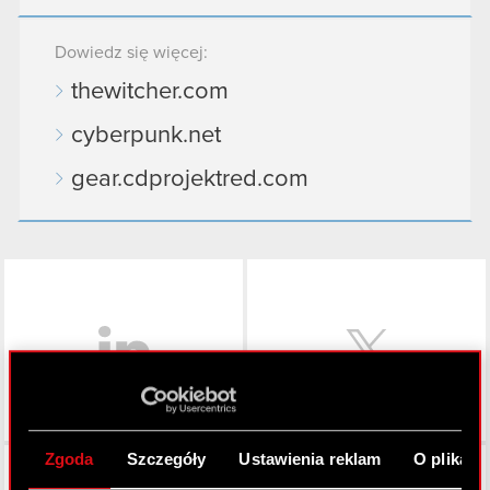
Dowiedz się więcej:
thewitcher.com
cyberpunk.net
gear.cdprojektred.com
LinkedIn
Zgoda
Szczegóły
Ustawienia reklam
O plikach
Facebook