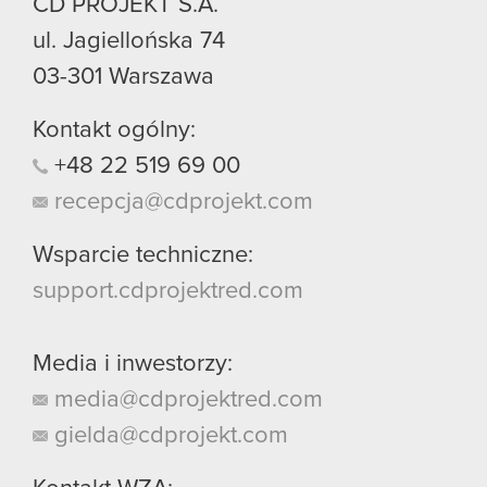
CD PROJEKT S.A.
ul. Jagiellońska 74
03-301
Warszawa
Kontakt ogólny:
+48
22
519
69
00
recepcja@cdprojekt.com
Wsparcie techniczne:
support.cdprojektred.com
Media i inwestorzy:
media@cdprojektred.com
gielda@cdprojekt.com