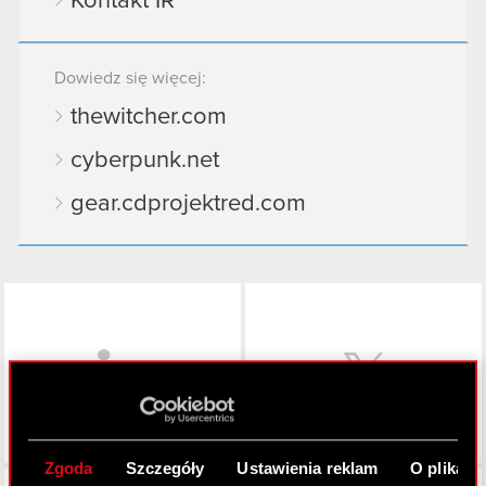
Kontakt IR
Dowiedz się więcej:
thewitcher.com
cyberpunk.net
gear.cdprojektred.com
LinkedIn
Zgoda
Szczegóły
Ustawienia reklam
O plikach