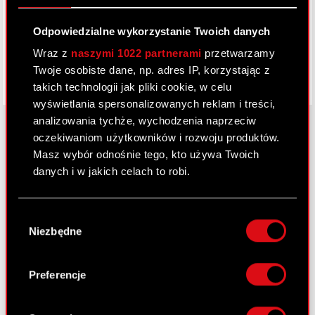
Facebook
Odpowiedzialne wykorzystanie Twoich danych
Wraz z
naszymi 1022 partnerami
przetwarzamy
Twoje osobiste dane, np. adres IP, korzystając z
takich technologii jak pliki cookie, w celu
wyświetlania spersonalizowanych reklam i treści,
analizowania tychże, wychodzenia naprzeciw
oczekiwaniom użytkowników i rozwoju produktów.
Masz wybór odnośnie tego, kto używa Twoich
O CD PROJEKT
danych i w jakich celach to robi.
Grupa Kapitałowa
Jeśli wyrazisz na to zgodę, chcielibyśmy również:
Nasz biznes
Wybór
Gromadzić dane dotyczące Twojej
Niezbędne
zgody
lokalizacji geograficznej z dokładnością nawet
Inwestorzy
do kilku metrów
Zrównoważony rozwój
Identyfikować Twoje urządzenie, aktywnie
Preferencje
analizując charakteryzującego je zbiory
Media
danych (fingerprinting, czyli wirtualny odcisk