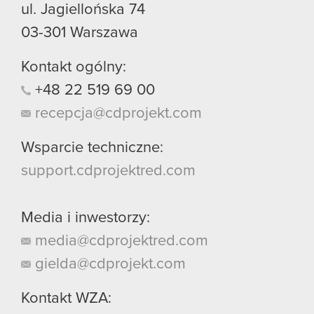
ul. Jagiellońska 74
03-301
Warszawa
Kontakt ogólny:
+48
22
519
69
00
recepcja@cdprojekt.com
Wsparcie techniczne:
support.cdprojektred.com
Media i inwestorzy:
media@cdprojektred.com
gielda@cdprojekt.com
Kontakt WZA: