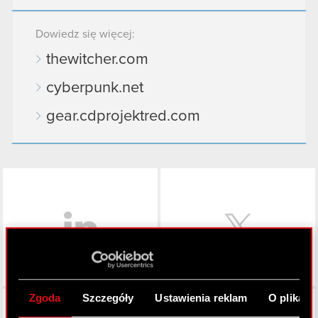
Dowiedz się więcej:
thewitcher.com
cyberpunk.net
gear.cdprojektred.com
LinkedIn
Zgoda
Szczegóły
Ustawienia reklam
O plikach
Facebook