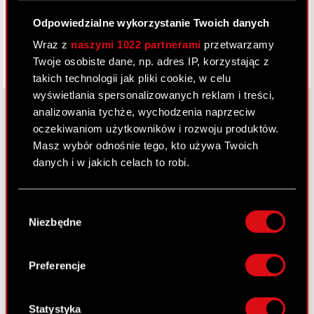
Odpowiedzialne wykorzystanie Twoich danych
Wraz z
naszymi 1022 partnerami
przetwarzamy
Twoje osobiste dane, np. adres IP, korzystając z
takich technologii jak pliki cookie, w celu
wyświetlania spersonalizowanych reklam i treści,
analizowania tychże, wychodzenia naprzeciw
oczekiwaniom użytkowników i rozwoju produktów.
O CD PROJEKT
Masz wybór odnośnie tego, kto używa Twoich
danych i w jakich celach to robi.
Grupa Kapitałowa
Jeśli wyrazisz na to zgodę, chcielibyśmy również:
Nasz biznes
Wybór
Gromadzić dane dotyczące Twojej
Niezbędne
zgody
Inwestorzy
lokalizacji geograficznej z dokładnością nawet
do kilku metrów
Zrównoważony rozwój
Identyfikować Twoje urządzenie, aktywnie
Preferencje
analizując charakteryzującego je zbiory
Media
danych (fingerprinting, czyli wirtualny odcisk
Kariera
palca)
Statystyka