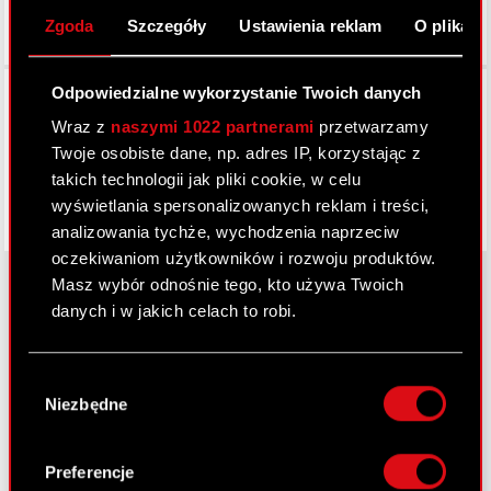
Zgoda
Szczegóły
Ustawienia reklam
O plikach
Facebook
Odpowiedzialne wykorzystanie Twoich danych
Wraz z
naszymi 1022 partnerami
przetwarzamy
Twoje osobiste dane, np. adres IP, korzystając z
takich technologii jak pliki cookie, w celu
wyświetlania spersonalizowanych reklam i treści,
analizowania tychże, wychodzenia naprzeciw
oczekiwaniom użytkowników i rozwoju produktów.
Masz wybór odnośnie tego, kto używa Twoich
danych i w jakich celach to robi.
O CD PROJEKT
Jeśli wyrazisz na to zgodę, chcielibyśmy również:
Wybór
Grupa Kapitałowa
Gromadzić dane dotyczące Twojej
Niezbędne
zgody
lokalizacji geograficznej z dokładnością nawet
Nasz biznes
do kilku metrów
Identyfikować Twoje urządzenie, aktywnie
Inwestorzy
Preferencje
analizując charakteryzującego je zbiory