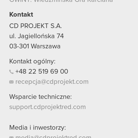
używanie plików cookie.
Kontakt
CD PROJEKT S.A.
ul. Jagiellońska 74
03-301
Warszawa
Kontakt ogólny:
+48
22
519
69
00
recepcja@cdprojekt.com
Wsparcie techniczne:
support.cdprojektred.com
Media i inwestorzy:
media@cdprojektred.com