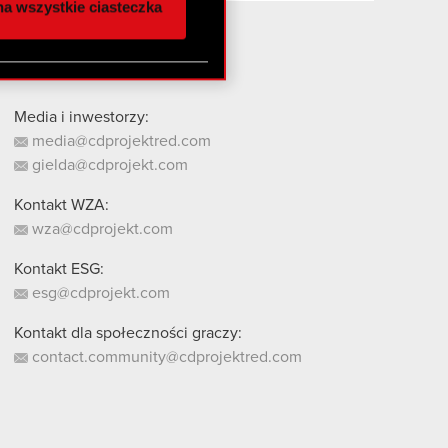
a wszystkie ciasteczka
 innymi danymi
stanie z naszej witryny,
Media i inwestorzy:
media@cdprojektred.com
gielda@cdprojekt.com
Kontakt WZA:
wza@cdprojekt.com
Kontakt ESG:
esg@cdprojekt.com
Kontakt dla społeczności graczy:
contact.community@cdprojektred.com