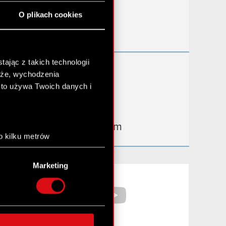
Przydatne linki
O plikach cookies
Kontakt IR
ając z takich technologii
Dowiedz się więcej:
chże, wychodzenia
thewitcher.com
kto używa Twoich danych i
cyberpunk.net
gear.cdprojektred.com
o kilku metrów
anych (fingerprinting,
Marketing
łasne preferencje w
sekcji
Facebook
YouTube
nej chwili.
społecznościowe i
ostępniamy partnerom