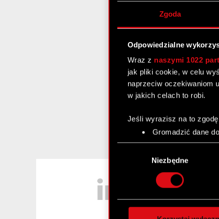
Zgoda
Odpowiedzialne wykorzys
Wraz z
naszymi 1022 par
jak pliki cookie, w celu w
naprzeciw oczekiwaniom u
w jakich celach to robi.
Jeśli wyrazisz na to zgodę
Gromadzić dane dot
Identyfikować Twoje
Wybór
czyli wirtualny odcisk 
zgody
Niezbędne
Dowiedz się więcej odnośn
LinkedIn
szczegółów
. W Deklaracj
Wykorzystujemy pliki cook
analizować ruch w naszej w
Korzystaj wyłączn