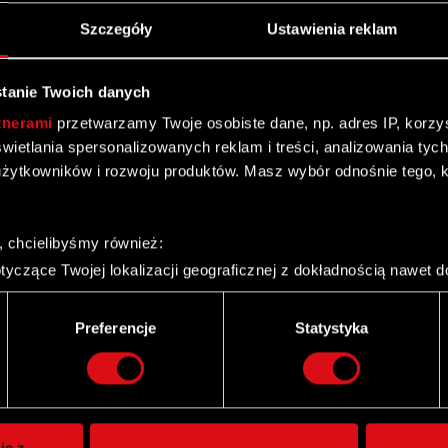
Szczegóły
Ustawienia reklam
tanie Twoich danych
tnerami
przetwarzamy Twoje osobiste dane, np. adres IP, korzyst
yświetlania spersonalizowanych reklam i treści, analizowania ty
żytkowników i rozwoju produktów. Masz wybór odnośnie tego, 
, chcielibyśmy również:
yczące Twojej lokalizacji geograficznej z dokładnością nawet d
 urządzenie, aktywnie analizując charakteryzującego je zbiory d
palca)
Preferencje
Statystyka
ie tego, jak Twoje osobiste dane są przetwarzane oraz ustaw w
Twitter
i plików cookie możesz zmienić lub wycofać swoją zgodę w dowol
ie do spersonalizowania treści i reklam, aby oferować funkcje 
itrynie. Informacje o tym, jak korzystasz z naszej witryny, ud
ie z