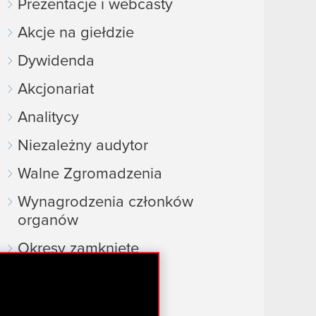
Prezentacje i webcasty
Akcje na giełdzie
Dywidenda
Akcjonariat
Analitycy
Niezależny audytor
Walne Zgromadzenia
Wynagrodzenia członków
organów
Okresy zamknięte
Kalendarz inwestora
FAQ