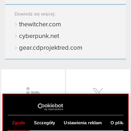
Dowiedz się więcej:
thewitcher.com
cyberpunk.net
gear.cdprojektred.com
LinkedIn
Zgoda
Szczegóły
Ustawienia reklam
O plikach
Facebook