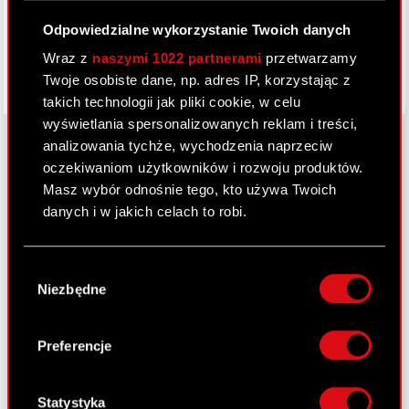
Odpowiedzialne wykorzystanie Twoich danych
Wraz z
naszymi 1022 partnerami
przetwarzamy
Twoje osobiste dane, np. adres IP, korzystając z
takich technologii jak pliki cookie, w celu
wyświetlania spersonalizowanych reklam i treści,
analizowania tychże, wychodzenia naprzeciw
oczekiwaniom użytkowników i rozwoju produktów.
O CD PROJEKT
Masz wybór odnośnie tego, kto używa Twoich
danych i w jakich celach to robi.
Grupa Kapitałowa
Jeśli wyrazisz na to zgodę, chcielibyśmy również:
Nasz biznes
Wybór
Gromadzić dane dotyczące Twojej
Niezbędne
zgody
Inwestorzy
lokalizacji geograficznej z dokładnością nawet
do kilku metrów
Zrównoważony rozwój
Identyfikować Twoje urządzenie, aktywnie
Preferencje
analizując charakteryzującego je zbiory
Media
danych (fingerprinting, czyli wirtualny odcisk
Kariera
palca)
Statystyka