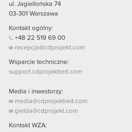
ul. Jagiellońska 74
03-301
Warszawa
Kontakt ogólny:
+48
22
519
69
00
recepcja@cdprojekt.com
Wsparcie techniczne:
support.cdprojektred.com
Media i inwestorzy:
media@cdprojektred.com
gielda@cdprojekt.com
Kontakt WZA: