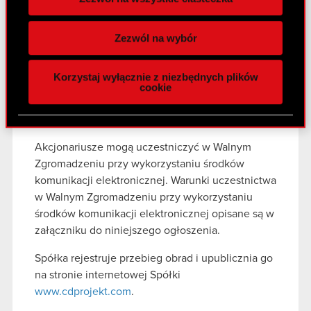
Wykorzystujemy pliki cookie do
przekazana jedynie pełnomocnikowi.
spersonalizowania treści i reklam, aby oferować
Zezwól na wybór
Spółka nie przewiduje możliwości wykonywania
funkcje społecznościowe i analizować ruch w
prawa głosu drogą korespondencyjną.
naszej witrynie. Informacje o tym, jak korzystasz
Korzystaj wyłącznie z niezbędnych plików
z naszej witryny, udostępniamy partnerom
Sposób uczestniczenia w Walnym
cookie
społecznościowym, reklamowym i analitycznym.
Zgromadzeniu przy wykorzystaniu środków
Partnerzy mogą połączyć te informacje z innymi
komunikacji elektronicznej
danymi otrzymanymi od Ciebie lub uzyskanymi
podczas korzystania z ich usług. Kontynuując
Akcjonariusze mogą uczestniczyć w Walnym
korzystanie z naszej witryny, zgadasz się na
Zgromadzeniu przy wykorzystaniu środków
używanie plików cookie.
komunikacji elektronicznej. Warunki uczestnictwa
w Walnym Zgromadzeniu przy wykorzystaniu
środków komunikacji elektronicznej opisane są w
załączniku do niniejszego ogłoszenia.
Spółka rejestruje przebieg obrad i upublicznia go
na stronie internetowej Spółki
www.cdprojekt.com
.