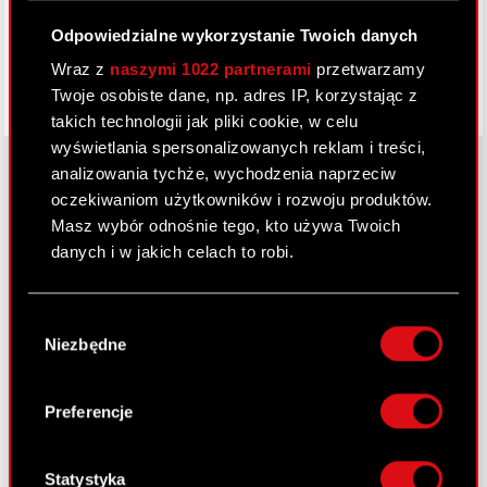
Odpowiedzialne wykorzystanie Twoich danych
Wraz z
naszymi 1022 partnerami
przetwarzamy
Twoje osobiste dane, np. adres IP, korzystając z
takich technologii jak pliki cookie, w celu
wyświetlania spersonalizowanych reklam i treści,
analizowania tychże, wychodzenia naprzeciw
oczekiwaniom użytkowników i rozwoju produktów.
O CD PROJEKT
Masz wybór odnośnie tego, kto używa Twoich
danych i w jakich celach to robi.
Grupa Kapitałowa
Jeśli wyrazisz na to zgodę, chcielibyśmy również:
Nasz biznes
Wybór
Gromadzić dane dotyczące Twojej
Niezbędne
zgody
Inwestorzy
lokalizacji geograficznej z dokładnością nawet
do kilku metrów
Zrównoważony rozwój
Identyfikować Twoje urządzenie, aktywnie
Preferencje
analizując charakteryzującego je zbiory
Media
danych (fingerprinting, czyli wirtualny odcisk
Kariera
palca)
Statystyka