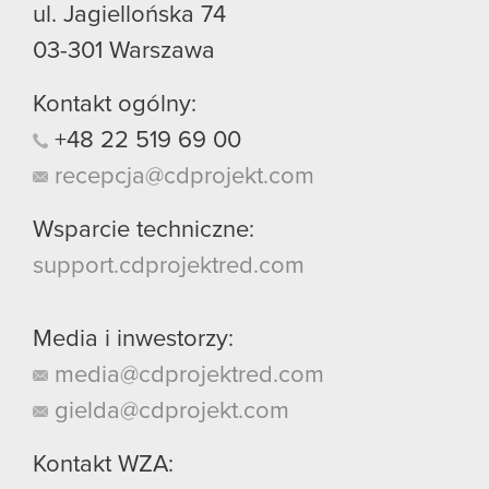
ul. Jagiellońska 74
03-301
Warszawa
Kontakt ogólny:
+48
22
519
69
00
recepcja@cdprojekt.com
Wsparcie techniczne:
support.cdprojektred.com
Media i inwestorzy:
media@cdprojektred.com
gielda@cdprojekt.com
Kontakt WZA: