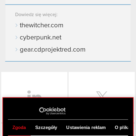
Dowiedz się więcej:
thewitcher.com
cyberpunk.net
gear.cdprojektred.com
LinkedIn
Zgoda
Szczegóły
Ustawienia reklam
O plikach
Facebook