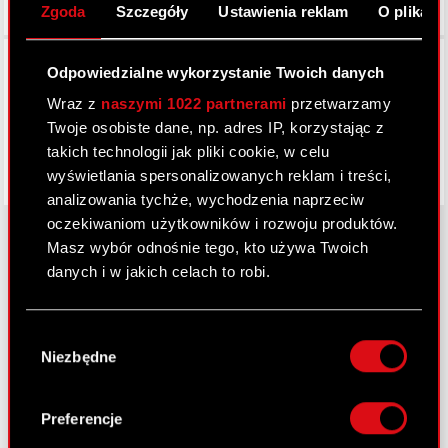
Zgoda
Szczegóły
Ustawienia reklam
O plikach
Facebook
Odpowiedzialne wykorzystanie Twoich danych
Wraz z
naszymi 1022 partnerami
przetwarzamy
Twoje osobiste dane, np. adres IP, korzystając z
takich technologii jak pliki cookie, w celu
wyświetlania spersonalizowanych reklam i treści,
analizowania tychże, wychodzenia naprzeciw
oczekiwaniom użytkowników i rozwoju produktów.
Masz wybór odnośnie tego, kto używa Twoich
danych i w jakich celach to robi.
O CD PROJEKT
Jeśli wyrazisz na to zgodę, chcielibyśmy również:
Grupa Kapitałowa
Wybór
Gromadzić dane dotyczące Twojej
Niezbędne
zgody
Nasz biznes
lokalizacji geograficznej z dokładnością nawet
do kilku metrów
Inwestorzy
Identyfikować Twoje urządzenie, aktywnie
Preferencje
analizując charakteryzującego je zbiory
Zrównoważony rozwój