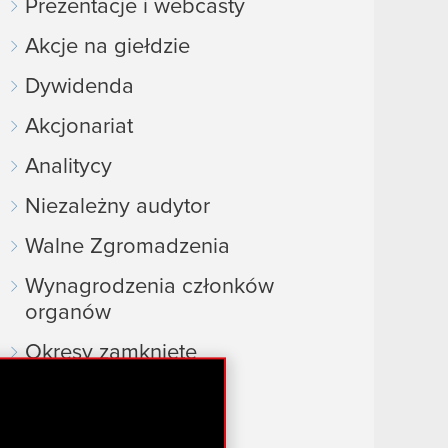
Prezentacje i webcasty
Akcje na giełdzie
Dywidenda
Akcjonariat
Analitycy
Niezależny audytor
Walne Zgromadzenia
Wynagrodzenia członków
organów
Okresy zamknięte
Kalendarz inwestora
FAQ