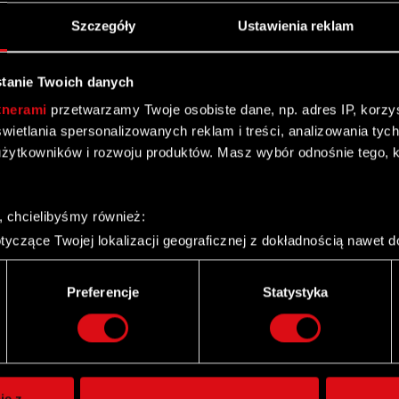
Szczegóły
Ustawienia reklam
tanie Twoich danych
tnerami
przetwarzamy Twoje osobiste dane, np. adres IP, korzyst
yświetlania spersonalizowanych reklam i treści, analizowania ty
żytkowników i rozwoju produktów. Masz wybór odnośnie tego, 
, chcielibyśmy również:
yczące Twojej lokalizacji geograficznej z dokładnością nawet d
 urządzenie, aktywnie analizując charakteryzującego je zbiory d
palca)
Preferencje
Statystyka
ie tego, jak Twoje osobiste dane są przetwarzane oraz ustaw w
Twitter
i plików cookie możesz zmienić lub wycofać swoją zgodę w dowol
ie do spersonalizowania treści i reklam, aby oferować funkcje 
itrynie. Informacje o tym, jak korzystasz z naszej witryny, ud
ie z