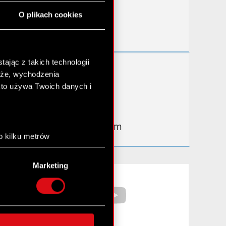
Przydatne linki
O plikach cookies
Kontakt IR
ając z takich technologii
Dowiedz się więcej:
chże, wychodzenia
thewitcher.com
kto używa Twoich danych i
cyberpunk.net
gear.cdprojektred.com
o kilku metrów
anych (fingerprinting,
Marketing
łasne preferencje w
sekcji
Facebook
YouTube
nej chwili.
społecznościowe i
ostępniamy partnerom