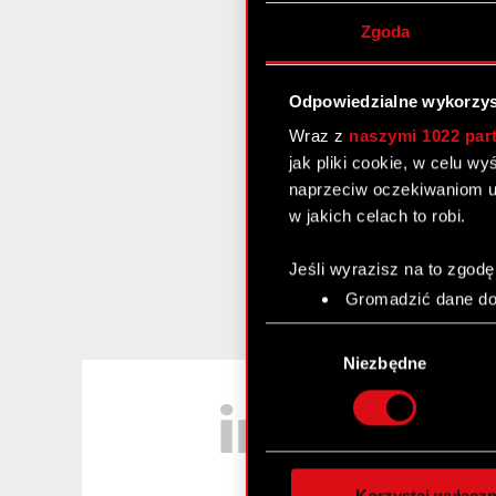
Zgoda
Odpowiedzialne wykorzys
Wraz z
naszymi 1022 par
jak pliki cookie, w celu w
naprzeciw oczekiwaniom u
w jakich celach to robi.
Jeśli wyrazisz na to zgodę
Gromadzić dane dot
Identyfikować Twoje
Wybór
czyli wirtualny odcisk 
zgody
Niezbędne
Dowiedz się więcej odnośn
LinkedIn
szczegółów
. W Deklaracj
Wykorzystujemy pliki cook
analizować ruch w naszej w
Korzystaj wyłączn