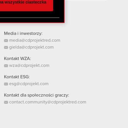
a wszystkie ciasteczka
 innymi danymi
stanie z naszej witryny,
Media i inwestorzy:
media@cdprojektred.com
gielda@cdprojekt.com
Kontakt WZA:
wza@cdprojekt.com
Kontakt ESG:
esg@cdprojekt.com
Kontakt dla społeczności graczy:
contact.community@cdprojektred.com