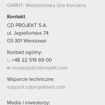
używanie plików cookie.
GWINT: Wiedźmińska Gra Karciana
Kontakt
CD PROJEKT S.A.
ul. Jagiellońska 74
03-301
Warszawa
Kontakt ogólny:
+48
22
519
69
00
recepcja@cdprojekt.com
Wsparcie techniczne:
support.cdprojektred.com
Media i inwestorzy: