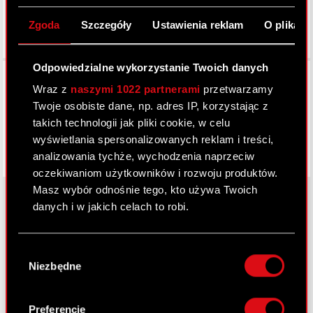
Zgoda
Szczegóły
Ustawienia reklam
O plikach
Odpowiedzialne wykorzystanie Twoich danych
Facebook
Wraz z
naszymi 1022 partnerami
przetwarzamy
Twoje osobiste dane, np. adres IP, korzystając z
takich technologii jak pliki cookie, w celu
wyświetlania spersonalizowanych reklam i treści,
analizowania tychże, wychodzenia naprzeciw
oczekiwaniom użytkowników i rozwoju produktów.
Masz wybór odnośnie tego, kto używa Twoich
danych i w jakich celach to robi.
O CD PROJEKT
Jeśli wyrazisz na to zgodę, chcielibyśmy również:
Wybór
Gromadzić dane dotyczące Twojej
Grupa Kapitałowa
Niezbędne
zgody
lokalizacji geograficznej z dokładnością nawet
Nasz biznes
do kilku metrów
Identyfikować Twoje urządzenie, aktywnie
Preferencje