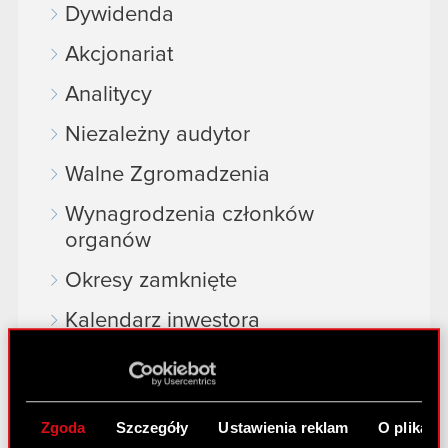
Dywidenda
Akcjonariat
Analitycy
Niezależny audytor
Walne Zgromadzenia
Wynagrodzenia członków
organów
Okresy zamknięte
Kalendarz inwestora
FAQ
Przydatne linki
Zgoda
Szczegóły
Ustawienia reklam
O plikach
Kontakt IR