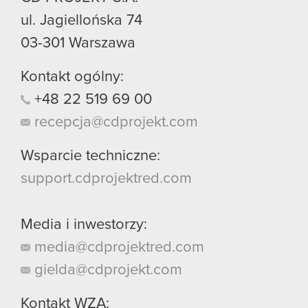
ul. Jagiellońska 74
03-301
Warszawa
Kontakt ogólny:
+48
22
519
69
00
recepcja@cdprojekt.com
Wsparcie techniczne:
support.cdprojektred.com
Media i inwestorzy:
media@cdprojektred.com
gielda@cdprojekt.com
Kontakt WZA: