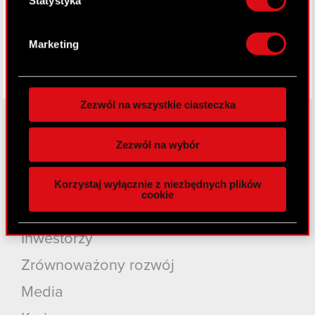
Statystyka
Dowiedz się więcej odnośnie tego, jak Twoje
osobiste dane są przetwarzane oraz ustaw własne
Marketing
preferencje w
sekcji szczegółów
. W Deklaracji
plików cookie możesz zmienić lub wycofać swoją
zgodę w dowolnej chwili.
Zezwól na wszystkie ciasteczka
Wykorzystujemy pliki cookie do
spersonalizowania treści i reklam, aby oferować
Zezwól na wybór
funkcje społecznościowe i analizować ruch w
O CD PROJEKT
naszej witrynie. Informacje o tym, jak korzystasz
Grupa Kapitałowa
Korzystaj wyłącznie z niezbędnych plików
z naszej witryny, udostępniamy partnerom
cookie
społecznościowym, reklamowym i analitycznym.
Nasz biznes
Partnerzy mogą połączyć te informacje z innymi
Inwestorzy
danymi otrzymanymi od Ciebie lub uzyskanymi
podczas korzystania z ich usług. Kontynuując
Zrównoważony rozwój
korzystanie z naszej witryny, zgadasz się na
używanie plików cookie.
Media