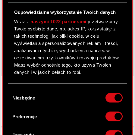
Odpowiedzialne wykorzystanie Twoich danych
Dowiedz się więcej:
Wraz z
naszymi 1022 partnerami
przetwarzamy
Twoje osobiste dane, np. adres IP, korzystając z
thewitcher.com
takich technologii jak pliki cookie, w celu
cyberpunk.net
wyświetlania spersonalizowanych reklam i treści,
analizowania tychże, wychodzenia naprzeciw
gear.cdprojektred.com
oczekiwaniom użytkowników i rozwoju produktów.
Masz wybór odnośnie tego, kto używa Twoich
danych i w jakich celach to robi.
LinkedIn
Jeśli wyrazisz na to zgodę, chcielibyśmy również:
Wybór
Gromadzić dane dotyczące Twojej
Niezbędne
zgody
lokalizacji geograficznej z dokładnością nawet
do kilku metrów
Identyfikować Twoje urządzenie, aktywnie
Preferencje
analizując charakteryzującego je zbiory
danych (fingerprinting, czyli wirtualny odcisk
Facebook
palca)