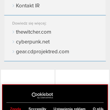
Kontakt IR
Dowiedz się więcej:
thewitcher.com
cyberpunk.net
gear.cdprojektred.com
LinkedIn
Zgoda
Szczegóły
Ustawienia reklam
O plikach