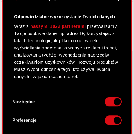
Facebook
Odpowiedzialne wykorzystanie Twoich danych
Wraz z
naszymi 1022 partnerami
przetwarzamy
Twoje osobiste dane, np. adres IP, korzystając z
takich technologii jak pliki cookie, w celu
wyświetlania spersonalizowanych reklam i treści,
analizowania tychże, wychodzenia naprzeciw
oczekiwaniom użytkowników i rozwoju produktów.
Masz wybór odnośnie tego, kto używa Twoich
O CD PROJEKT
danych i w jakich celach to robi.
Grupa Kapitałowa
Jeśli wyrazisz na to zgodę, chcielibyśmy również:
Wybór
Gromadzić dane dotyczące Twojej
Nasz biznes
Niezbędne
zgody
lokalizacji geograficznej z dokładnością nawet
Inwestorzy
do kilku metrów
Identyfikować Twoje urządzenie, aktywnie
Preferencje
Zrównoważony rozwój
analizując charakteryzującego je zbiory
danych (fingerprinting, czyli wirtualny odcisk
Media