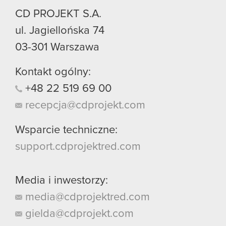
CD PROJEKT S.A.
ul. Jagiellońska 74
03-301
Warszawa
Kontakt ogólny:
+48
22
519
69
00
recepcja@cdprojekt.com
Wsparcie techniczne:
support.cdprojektred.com
Media i inwestorzy:
media@cdprojektred.com
gielda@cdprojekt.com