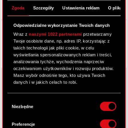
Zgoda
Szczegóły
Ustawienia reklam
O plikach
Facebook
Odpowiedzialne wykorzystanie Twoich danych
Wraz z
naszymi 1022 partnerami
przetwarzamy
Twoje osobiste dane, np. adres IP, korzystając z
takich technologii jak pliki cookie, w celu
wyświetlania spersonalizowanych reklam i treści,
analizowania tychże, wychodzenia naprzeciw
oczekiwaniom użytkowników i rozwoju produktów.
Masz wybór odnośnie tego, kto używa Twoich
danych i w jakich celach to robi.
O CD PROJEKT
Jeśli wyrazisz na to zgodę, chcielibyśmy również:
Wybór
Grupa Kapitałowa
Gromadzić dane dotyczące Twojej
Niezbędne
zgody
lokalizacji geograficznej z dokładnością nawet
Nasz biznes
do kilku metrów
Identyfikować Twoje urządzenie, aktywnie
Inwestorzy
Preferencje