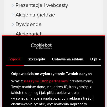
Prezentacje i webcasty
Akcje na giełdzie
Dywidenda
Akcjonariat
Analitycy
Niezależny audytor
Zgoda
Szczegóły
Ustawienia reklam
O plikach
Walne Zgromadzenia
Wynagrodzenia członków
Odpowiedzialne wykorzystanie Twoich danych
organów
Wraz z
naszymi 1022 partnerami
przetwarzamy
Twoje osobiste dane, np. adres IP, korzystając z
Okresy zamknięte
takich technologii jak pliki cookie, w celu
Kalendarz inwestora
wyświetlania spersonalizowanych reklam i treści,
analizowania tychże, wychodzenia naprzeciw