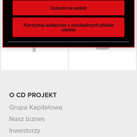
spersonalizowania treści i reklam, aby oferować
Zezwól na wybór
funkcje społecznościowe i analizować ruch w
naszej witrynie. Informacje o tym, jak korzystasz
Facebook
Korzystaj wyłącznie z niezbędnych plików
z naszej witryny, udostępniamy partnerom
cookie
społecznościowym, reklamowym i analitycznym.
Partnerzy mogą połączyć te informacje z innymi
danymi otrzymanymi od Ciebie lub uzyskanymi
podczas korzystania z ich usług. Kontynuując
korzystanie z naszej witryny, zgadasz się na
używanie plików cookie.
O CD PROJEKT
Grupa Kapitałowa
Nasz biznes
Inwestorzy