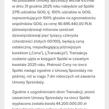
Na podstawie Umowy Sprzedaży Michał Kiciński
w dniu 31 grudnia 2025 roku nabędzie od Spółki
2715 udziałów GOG, tj. 100% udziałów w GOG,
reprezentujących 100% głosów na zgromadzeniu
wspólników GOG, za cenę 90.695.440,00 PLN
(dziewięćdziesiąt milionów sześćset
dziewięćdziesiąt pięć tysięcy czterysta
czterdzieści złotych 00/100), będącą ceną
ostateczną, niepodlegającą późniejszym
korektom („Cena”), („Transakcja”). Transakcja
zostanie ujęta w księgach Spółki w czwartym
kwartale 2025 roku. Płatność Ceny na rzecz
Spółki nastąpi zgodnie z Umową Sprzedaży nie
później, niż w ciągu 7 dni roboczych od zawarcia
Umowy Sprzedaży.
Zgodnie z uzgodnieniami stron Transakcji, przed
zawarciem Umowy Sprzedaży na rzecz Spółki
wypłacona została kwota 44.200.000,00 zł