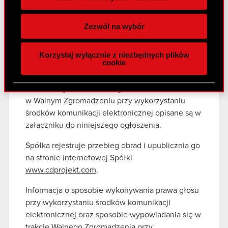
Wykorzystujemy pliki cookie do
Sposób uczestniczenia w Walnym
spersonalizowania treści i reklam, aby oferować
Zezwól na wybór
Zgromadzeniu przy wykorzystaniu środków
funkcje społecznościowe i analizować ruch w
komunikacji elektronicznej
naszej witrynie. Informacje o tym, jak korzystasz
Korzystaj wyłącznie z niezbędnych plików
z naszej witryny, udostępniamy partnerom
cookie
Akcjonariusze mogą uczestniczyć w Walnym
społecznościowym, reklamowym i analitycznym.
Zgromadzeniu przy wykorzystaniu środków
Partnerzy mogą połączyć te informacje z innymi
komunikacji elektronicznej. Warunki uczestnictwa
danymi otrzymanymi od Ciebie lub uzyskanymi
w Walnym Zgromadzeniu przy wykorzystaniu
podczas korzystania z ich usług. Kontynuując
środków komunikacji elektronicznej opisane są w
korzystanie z naszej witryny, zgadasz się na
załączniku do niniejszego ogłoszenia.
używanie plików cookie.
Spółka rejestruje przebieg obrad i upublicznia go
na stronie internetowej Spółki
www.cdprojekt.com
.
Informacja o sposobie wykonywania prawa głosu
przy wykorzystaniu środków komunikacji
elektronicznej oraz sposobie wypowiadania się w
trakcie Walnego Zgromadzenia przy