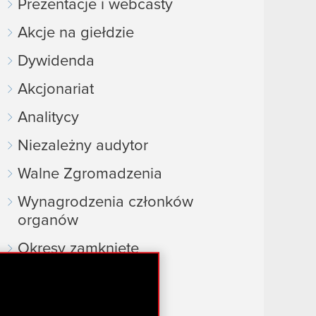
Prezentacje i webcasty
Akcje na giełdzie
Dywidenda
Akcjonariat
Analitycy
Niezależny audytor
Walne Zgromadzenia
Wynagrodzenia członków
organów
Okresy zamknięte
Kalendarz inwestora
FAQ