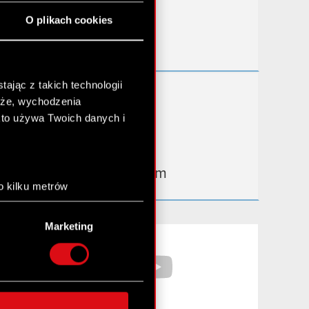
Przydatne linki
O plikach cookies
Kontakt IR
ając z takich technologii
Dowiedz się więcej:
chże, wychodzenia
thewitcher.com
kto używa Twoich danych i
cyberpunk.net
gear.cdprojektred.com
o kilku metrów
anych (fingerprinting,
Marketing
łasne preferencje w
sekcji
Facebook
YouTube
nej chwili.
społecznościowe i
ostępniamy partnerom