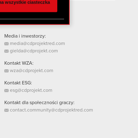
a wszystkie ciasteczka
 innymi danymi
stanie z naszej witryny,
Media i inwestorzy:
media@cdprojektred.com
gielda@cdprojekt.com
Kontakt WZA:
wza@cdprojekt.com
Kontakt ESG:
esg@cdprojekt.com
Kontakt dla społeczności graczy:
contact.community@cdprojektred.com