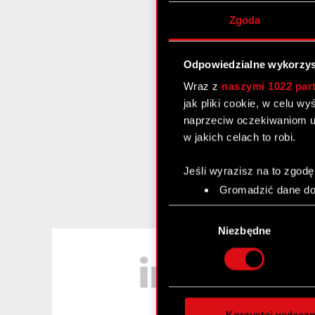
Zgoda
Odpowiedzialne wykorzys
Wraz z
naszymi 1022 par
jak pliki cookie, w celu w
naprzeciw oczekiwaniom u
w jakich celach to robi.
Jeśli wyrazisz na to zgodę
Gromadzić dane dot
Identyfikować Twoje
Wybór
czyli wirtualny odcisk 
zgody
Niezbędne
Dowiedz się więcej odnośn
LinkedIn
szczegółów
. W Deklaracj
Wykorzystujemy pliki cook
analizować ruch w naszej w
Korzystaj wyłączn