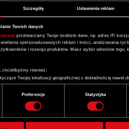
Szczegóły
Ustawienia reklam
tanie Twoich danych
tnerami
przetwarzamy Twoje osobiste dane, np. adres IP, korzyst
yświetlania spersonalizowanych reklam i treści, analizowania ty
żytkowników i rozwoju produktów. Masz wybór odnośnie tego, 
, chcielibyśmy również:
yczące Twojej lokalizacji geograficznej z dokładnością nawet d
 urządzenie, aktywnie analizując charakteryzującego je zbiory d
palca)
Preferencje
Statystyka
ie tego, jak Twoje osobiste dane są przetwarzane oraz ustaw w
Twitter
i plików cookie możesz zmienić lub wycofać swoją zgodę w dowol
ie do spersonalizowania treści i reklam, aby oferować funkcje 
itrynie. Informacje o tym, jak korzystasz z naszej witryny, ud
ie z