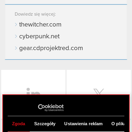
Dowiedz się więcej:
thewitcher.com
cyberpunk.net
gear.cdprojektred.com
LinkedIn
Zgoda
Szczegóły
Ustawienia reklam
O plikach
Facebook