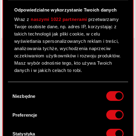
Odpowiedzialne wykorzystanie Twoich danych
Wraz z
naszymi 1022 partnerami
przetwarzamy
Twoje osobiste dane, np. adres IP, korzystając z
takich technologii jak pliki cookie, w celu
wyświetlania spersonalizowanych reklam i treści,
analizowania tychże, wychodzenia naprzeciw
oczekiwaniom użytkowników i rozwoju produktów.
O CD PROJEKT
Masz wybór odnośnie tego, kto używa Twoich
danych i w jakich celach to robi.
Grupa Kapitałowa
Jeśli wyrazisz na to zgodę, chcielibyśmy również:
Nasz biznes
Wybór
Gromadzić dane dotyczące Twojej
Niezbędne
zgody
Inwestorzy
lokalizacji geograficznej z dokładnością nawet
do kilku metrów
Zrównoważony rozwój
Identyfikować Twoje urządzenie, aktywnie
Preferencje
analizując charakteryzującego je zbiory
Media
danych (fingerprinting, czyli wirtualny odcisk
Kariera
palca)
Statystyka