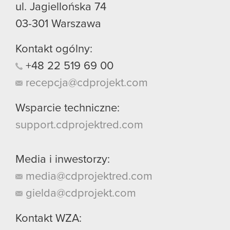
ul. Jagiellońska 74
03-301
Warszawa
Kontakt ogólny:
+48
22
519
69
00
recepcja@cdprojekt.com
Wsparcie techniczne:
support.cdprojektred.com
Media i inwestorzy:
media@cdprojektred.com
gielda@cdprojekt.com
Kontakt WZA: