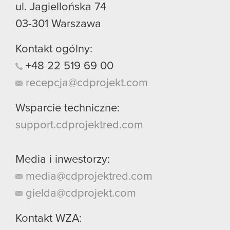
ul. Jagiellońska 74
03-301
Warszawa
Kontakt ogólny:
+48
22
519
69
00
recepcja@cdprojekt.com
Wsparcie techniczne:
support.cdprojektred.com
Media i inwestorzy:
media@cdprojektred.com
gielda@cdprojekt.com
Kontakt WZA: