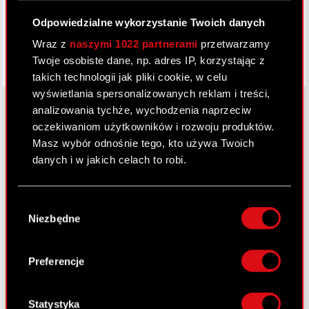
Odpowiedzialne wykorzystanie Twoich danych
Wraz z
naszymi 1022 partnerami
przetwarzamy
Twoje osobiste dane, np. adres IP, korzystając z
takich technologii jak pliki cookie, w celu
wyświetlania spersonalizowanych reklam i treści,
analizowania tychże, wychodzenia naprzeciw
oczekiwaniom użytkowników i rozwoju produktów.
O CD PROJEKT
Masz wybór odnośnie tego, kto używa Twoich
danych i w jakich celach to robi.
Grupa Kapitałowa
Jeśli wyrazisz na to zgodę, chcielibyśmy również:
Nasz biznes
Wybór
Gromadzić dane dotyczące Twojej
Niezbędne
zgody
Inwestorzy
lokalizacji geograficznej z dokładnością nawet
do kilku metrów
Zrównoważony rozwój
Identyfikować Twoje urządzenie, aktywnie
Preferencje
analizując charakteryzującego je zbiory
Media
danych (fingerprinting, czyli wirtualny odcisk
Kariera
palca)
Statystyka