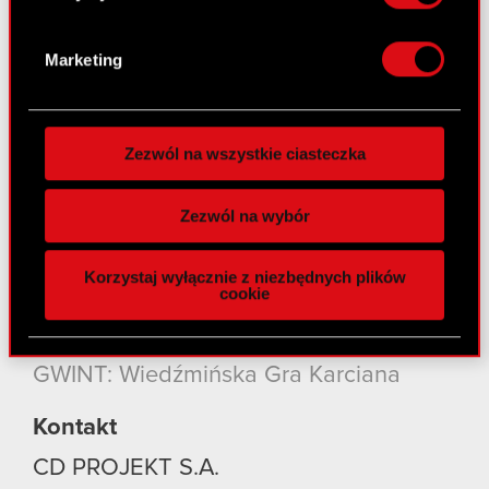
Dowiedz się więcej odnośnie tego, jak Twoje
Kontakt
osobiste dane są przetwarzane oraz ustaw własne
Marketing
Szukaj
preferencje w
sekcji szczegółów
. W Deklaracji
plików cookie możesz zmienić lub wycofać swoją
Produkty
zgodę w dowolnej chwili.
Zezwól na wszystkie ciasteczka
Cyberpunk 2077: Widmo Wolności
Wykorzystujemy pliki cookie do
spersonalizowania treści i reklam, aby oferować
Cyberpunk 2077
Zezwól na wybór
funkcje społecznościowe i analizować ruch w
Wiedźmin 3: Dziki Gon
naszej witrynie. Informacje o tym, jak korzystasz
Korzystaj wyłącznie z niezbędnych plików
z naszej witryny, udostępniamy partnerom
Wiedźmin 2: Zabójcy Królów
cookie
społecznościowym, reklamowym i analitycznym.
Wiedźmin
Partnerzy mogą połączyć te informacje z innymi
danymi otrzymanymi od Ciebie lub uzyskanymi
GWINT: Wiedźmińska Gra Karciana
podczas korzystania z ich usług. Kontynuując
korzystanie z naszej witryny, zgadasz się na
Kontakt
używanie plików cookie.
CD PROJEKT S.A.