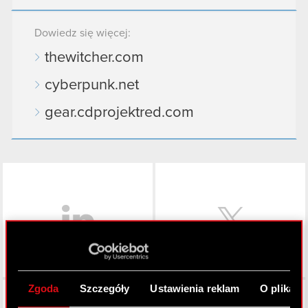
Dowiedz się więcej:
thewitcher.com
cyberpunk.net
gear.cdprojektred.com
LinkedIn
Zgoda
Szczegóły
Ustawienia reklam
O plikach
Facebook