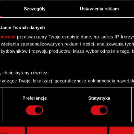
Szczegóły
Ustawienia reklam
tanie Twoich danych
tnerami
przetwarzamy Twoje osobiste dane, np. adres IP, korzyst
yświetlania spersonalizowanych reklam i treści, analizowania ty
żytkowników i rozwoju produktów. Masz wybór odnośnie tego, 
, chcielibyśmy również:
yczące Twojej lokalizacji geograficznej z dokładnością nawet d
 urządzenie, aktywnie analizując charakteryzującego je zbiory d
palca)
Preferencje
Statystyka
ie tego, jak Twoje osobiste dane są przetwarzane oraz ustaw w
Twitter
i plików cookie możesz zmienić lub wycofać swoją zgodę w dowol
ie do spersonalizowania treści i reklam, aby oferować funkcje 
itrynie. Informacje o tym, jak korzystasz z naszej witryny, ud
ie z