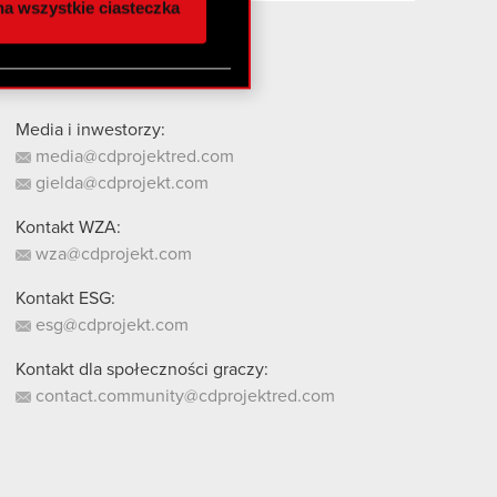
a wszystkie ciasteczka
 innymi danymi
stanie z naszej witryny,
Media i inwestorzy:
media@cdprojektred.com
gielda@cdprojekt.com
Kontakt WZA:
wza@cdprojekt.com
Kontakt ESG:
esg@cdprojekt.com
Kontakt dla społeczności graczy:
contact.community@cdprojektred.com