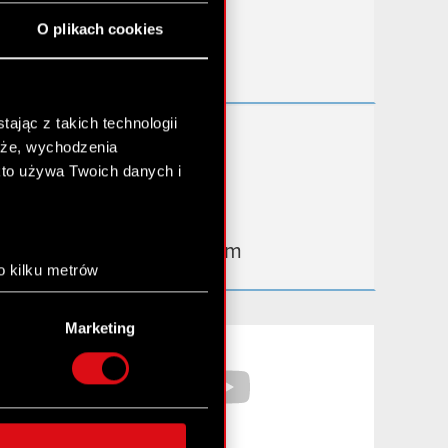
Przydatne linki
O plikach cookies
Kontakt IR
ając z takich technologii
Dowiedz się więcej:
chże, wychodzenia
thewitcher.com
kto używa Twoich danych i
cyberpunk.net
gear.cdprojektred.com
o kilku metrów
anych (fingerprinting,
Marketing
łasne preferencje w
sekcji
Facebook
YouTube
nej chwili.
społecznościowe i
ostępniamy partnerom