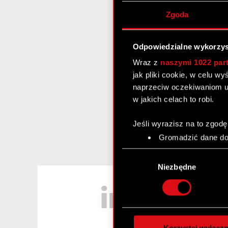
Zgoda
Odpowiedzialne wykorzys
Wraz z
naszymi 1022 par
jak pliki cookie, w celu w
naprzeciw oczekiwaniom u
w jakich celach to robi.
Jeśli wyrazisz na to zgodę
Gromadzić dane dot
Identyfikować Twoje
Wybór
czyli wirtualny odcisk 
zgody
Niezbędne
Dowiedz się więcej odnośn
LinkedIn
szczegółów
. W Deklaracj
Wykorzystujemy pliki cook
analizować ruch w naszej w
Korzystaj wyłączn