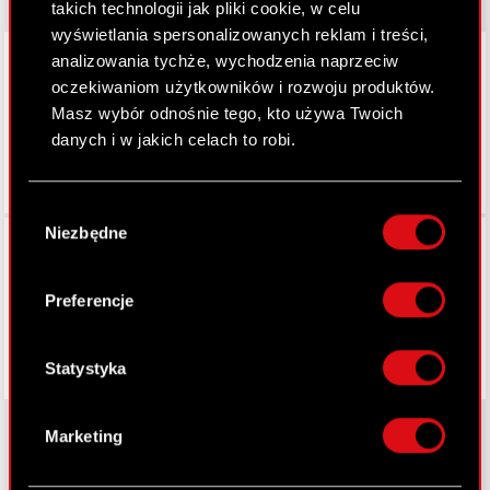
takich technologii jak pliki cookie, w celu
wyświetlania spersonalizowanych reklam i treści,
LinkedIn
analizowania tychże, wychodzenia naprzeciw
oczekiwaniom użytkowników i rozwoju produktów.
Masz wybór odnośnie tego, kto używa Twoich
danych i w jakich celach to robi.
Jeśli wyrazisz na to zgodę, chcielibyśmy również:
Wybór
Gromadzić dane dotyczące Twojej
Niezbędne
Facebook
zgody
lokalizacji geograficznej z dokładnością nawet
do kilku metrów
Identyfikować Twoje urządzenie, aktywnie
Preferencje
analizując charakteryzującego je zbiory
danych (fingerprinting, czyli wirtualny odcisk
palca)
Statystyka
Dowiedz się więcej odnośnie tego, jak Twoje
osobiste dane są przetwarzane oraz ustaw własne
Marketing
preferencje w
sekcji szczegółów
. W Deklaracji
plików cookie możesz zmienić lub wycofać swoją
O CD PROJEKT