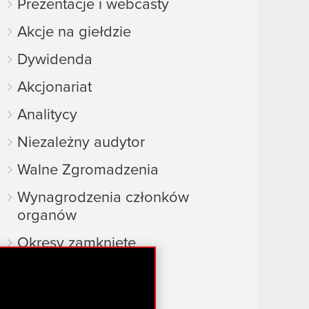
Prezentacje i webcasty
Akcje na giełdzie
Dywidenda
Akcjonariat
Analitycy
Niezależny audytor
Walne Zgromadzenia
Wynagrodzenia członków
organów
Okresy zamknięte
Kalendarz inwestora
FAQ