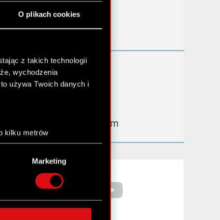
Przydatne linki
O plikach cookies
Kontakt IR
ając z takich technologii
Dowiedz się więcej:
chże, wychodzenia
thewitcher.com
kto używa Twoich danych i
cyberpunk.net
gear.cdprojektred.com
o kilku metrów
anych (fingerprinting,
Marketing
łasne preferencje w
sekcji
Facebook
YouTube
nej chwili.
społecznościowe i
ostępniamy partnerom