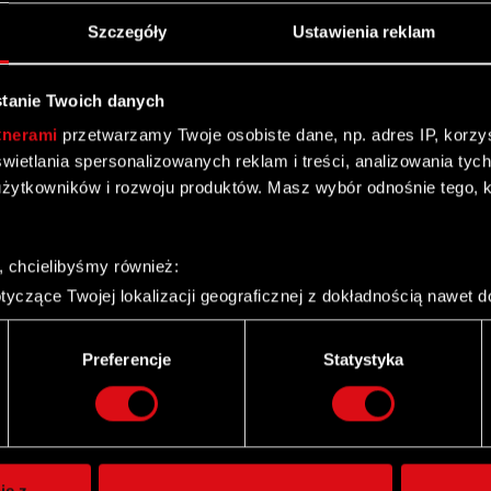
Szczegóły
Ustawienia reklam
tanie Twoich danych
tnerami
przetwarzamy Twoje osobiste dane, np. adres IP, korzyst
yświetlania spersonalizowanych reklam i treści, analizowania ty
żytkowników i rozwoju produktów. Masz wybór odnośnie tego, 
, chcielibyśmy również:
yczące Twojej lokalizacji geograficznej z dokładnością nawet d
 urządzenie, aktywnie analizując charakteryzującego je zbiory d
palca)
Preferencje
Statystyka
ie tego, jak Twoje osobiste dane są przetwarzane oraz ustaw w
Twitter
i plików cookie możesz zmienić lub wycofać swoją zgodę w dowol
ie do spersonalizowania treści i reklam, aby oferować funkcje 
itrynie. Informacje o tym, jak korzystasz z naszej witryny, ud
ie z