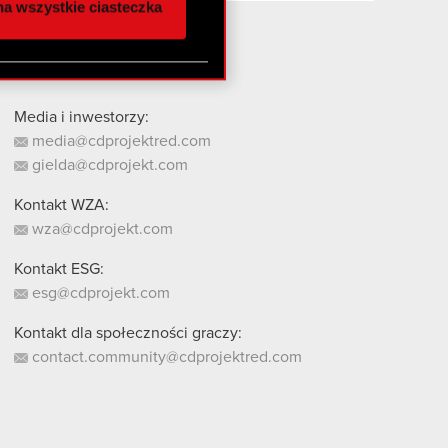
a wszystkie ciasteczka
 innymi danymi
stanie z naszej witryny,
Media i inwestorzy:
media@cdprojektred.com
gielda@cdprojekt.com
Kontakt WZA:
wza@cdprojekt.com
Kontakt ESG:
esg@cdprojekt.com
Kontakt dla społeczności graczy:
contact.community@cdprojektred.com