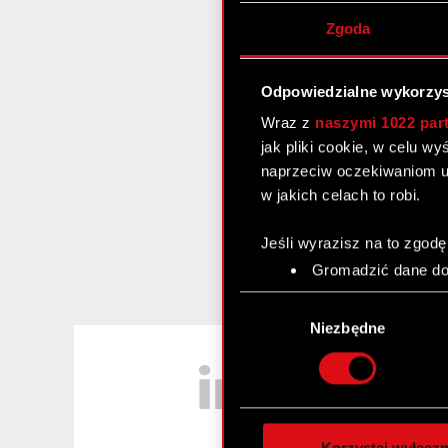
Zgoda
Odpowiedzialne wykorzys
Wraz z
naszymi 1022 par
jak pliki cookie, w celu w
naprzeciw oczekiwaniom u
w jakich celach to robi.
Jeśli wyrazisz na to zgodę
Gromadzić dane dot
Identyfikować Twoje
Wybór
czyli wirtualny odcisk 
zgody
Niezbędne
Dowiedz się więcej odnośn
LinkedIn
szczegółów
. W Deklaracj
Wykorzystujemy pliki cook
analizować ruch w naszej w
Korzystaj wyłączn