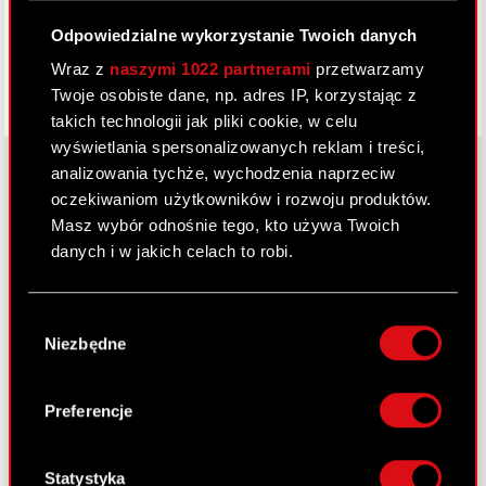
Odpowiedzialne wykorzystanie Twoich danych
Wraz z
naszymi 1022 partnerami
przetwarzamy
Twoje osobiste dane, np. adres IP, korzystając z
takich technologii jak pliki cookie, w celu
wyświetlania spersonalizowanych reklam i treści,
analizowania tychże, wychodzenia naprzeciw
oczekiwaniom użytkowników i rozwoju produktów.
O CD PROJEKT
Masz wybór odnośnie tego, kto używa Twoich
danych i w jakich celach to robi.
Grupa Kapitałowa
Jeśli wyrazisz na to zgodę, chcielibyśmy również:
Nasz biznes
Wybór
Gromadzić dane dotyczące Twojej
Niezbędne
zgody
Inwestorzy
lokalizacji geograficznej z dokładnością nawet
do kilku metrów
Zrównoważony rozwój
Identyfikować Twoje urządzenie, aktywnie
Preferencje
analizując charakteryzującego je zbiory
Media
danych (fingerprinting, czyli wirtualny odcisk
Kariera
palca)
Statystyka