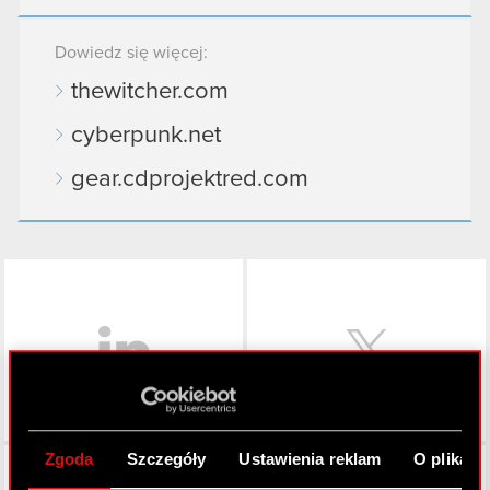
Dowiedz się więcej:
thewitcher.com
cyberpunk.net
gear.cdprojektred.com
LinkedIn
Zgoda
Szczegóły
Ustawienia reklam
O plikach
Facebook