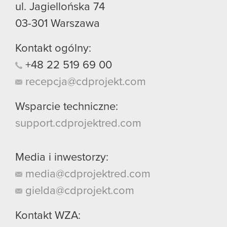
ul. Jagiellońska 74
03-301
Warszawa
Kontakt ogólny:
+48
22
519
69
00
recepcja@cdprojekt.com
Wsparcie techniczne:
support.cdprojektred.com
Media i inwestorzy:
media@cdprojektred.com
gielda@cdprojekt.com
Kontakt WZA: