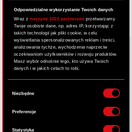
Odpowiedzialne wykorzystanie Twoich danych
Wraz z
naszymi 1022 partnerami
przetwarzamy
Twoje osobiste dane, np. adres IP, korzystając z
takich technologii jak pliki cookie, w celu
wyświetlania spersonalizowanych reklam i treści,
analizowania tychże, wychodzenia naprzeciw
oczekiwaniom użytkowników i rozwoju produktów.
O CD PROJEKT
Masz wybór odnośnie tego, kto używa Twoich
danych i w jakich celach to robi.
Grupa Kapitałowa
Jeśli wyrazisz na to zgodę, chcielibyśmy również:
Nasz biznes
Wybór
Gromadzić dane dotyczące Twojej
Niezbędne
zgody
Inwestorzy
lokalizacji geograficznej z dokładnością nawet
do kilku metrów
Zrównoważony rozwój
Identyfikować Twoje urządzenie, aktywnie
Preferencje
analizując charakteryzującego je zbiory
Media
danych (fingerprinting, czyli wirtualny odcisk
Kariera
palca)
Statystyka