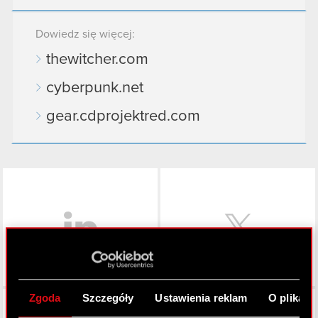
Dowiedz się więcej:
thewitcher.com
cyberpunk.net
gear.cdprojektred.com
LinkedIn
Zgoda
Szczegóły
Ustawienia reklam
O plikach
Facebook