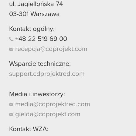
ul. Jagiellońska 74
03-301
Warszawa
Kontakt ogólny:
+48
22
519
69
00
recepcja@cdprojekt.com
Wsparcie techniczne:
support.cdprojektred.com
Media i inwestorzy:
media@cdprojektred.com
gielda@cdprojekt.com
Kontakt WZA: