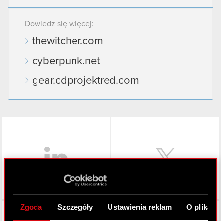
Dowiedz się więcej:
thewitcher.com
cyberpunk.net
gear.cdprojektred.com
LinkedIn
Zgoda
Szczegóły
Ustawienia reklam
O plikach
Facebook