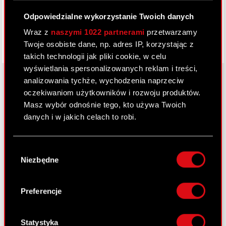
Odpowiedzialne wykorzystanie Twoich danych
Wraz z
naszymi 1022 partnerami
przetwarzamy
Twoje osobiste dane, np. adres IP, korzystając z
takich technologii jak pliki cookie, w celu
wyświetlania spersonalizowanych reklam i treści,
analizowania tychże, wychodzenia naprzeciw
oczekiwaniom użytkowników i rozwoju produktów.
O CD PROJEKT
Masz wybór odnośnie tego, kto używa Twoich
danych i w jakich celach to robi.
Grupa Kapitałowa
Jeśli wyrazisz na to zgodę, chcielibyśmy również:
Nasz biznes
Wybór
Gromadzić dane dotyczące Twojej
Niezbędne
zgody
Inwestorzy
lokalizacji geograficznej z dokładnością nawet
do kilku metrów
Zrównoważony rozwój
Identyfikować Twoje urządzenie, aktywnie
Preferencje
analizując charakteryzującego je zbiory
Media
danych (fingerprinting, czyli wirtualny odcisk
Kariera
palca)
Statystyka