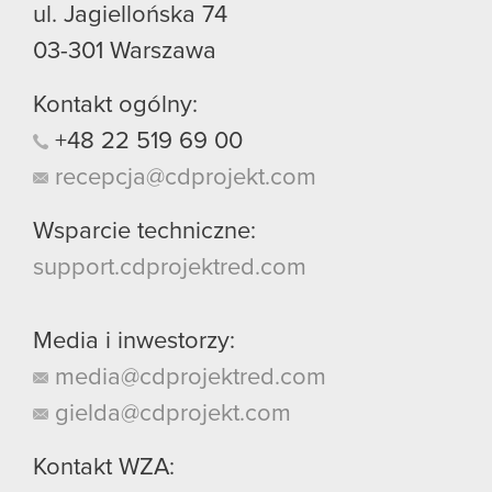
ul. Jagiellońska 74
03-301
Warszawa
Kontakt ogólny:
+48
22
519
69
00
recepcja@cdprojekt.com
Wsparcie techniczne:
support.cdprojektred.com
Media i inwestorzy:
media@cdprojektred.com
gielda@cdprojekt.com
Kontakt WZA: