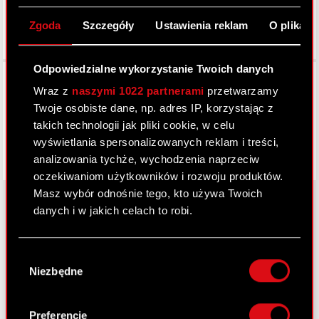
Zgoda
Szczegóły
Ustawienia reklam
O plikach
Odpowiedzialne wykorzystanie Twoich danych
Facebook
Wraz z
naszymi 1022 partnerami
przetwarzamy
Twoje osobiste dane, np. adres IP, korzystając z
takich technologii jak pliki cookie, w celu
wyświetlania spersonalizowanych reklam i treści,
analizowania tychże, wychodzenia naprzeciw
oczekiwaniom użytkowników i rozwoju produktów.
Masz wybór odnośnie tego, kto używa Twoich
danych i w jakich celach to robi.
O CD PROJEKT
Jeśli wyrazisz na to zgodę, chcielibyśmy również:
Wybór
Gromadzić dane dotyczące Twojej
Grupa Kapitałowa
Niezbędne
zgody
lokalizacji geograficznej z dokładnością nawet
Nasz biznes
do kilku metrów
Identyfikować Twoje urządzenie, aktywnie
Preferencje