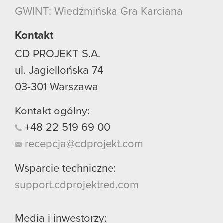
używanie plików cookie.
GWINT: Wiedźmińska Gra Karciana
Kontakt
CD PROJEKT S.A.
ul. Jagiellońska 74
03-301
Warszawa
Kontakt ogólny:
+48
22
519
69
00
recepcja@cdprojekt.com
Wsparcie techniczne:
support.cdprojektred.com
Media i inwestorzy: