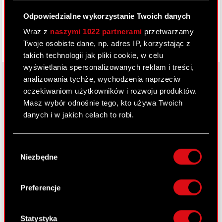
Odpowiedzialne wykorzystanie Twoich danych
Wraz z
naszymi 1022 partnerami
przetwarzamy
Twoje osobiste dane, np. adres IP, korzystając z
takich technologii jak pliki cookie, w celu
wyświetlania spersonalizowanych reklam i treści,
analizowania tychże, wychodzenia naprzeciw
oczekiwaniom użytkowników i rozwoju produktów.
O CD PROJEKT
Masz wybór odnośnie tego, kto używa Twoich
danych i w jakich celach to robi.
Grupa Kapitałowa
Jeśli wyrazisz na to zgodę, chcielibyśmy również:
Nasz biznes
Wybór
Gromadzić dane dotyczące Twojej
Niezbędne
zgody
Inwestorzy
lokalizacji geograficznej z dokładnością nawet
do kilku metrów
Zrównoważony rozwój
Identyfikować Twoje urządzenie, aktywnie
Preferencje
analizując charakteryzującego je zbiory
Media
danych (fingerprinting, czyli wirtualny odcisk
Kariera
palca)
Statystyka