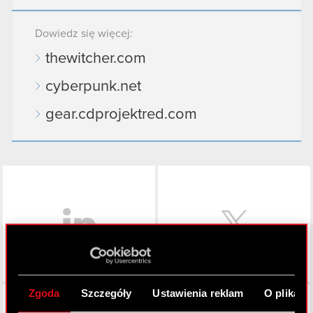
Dowiedz się więcej:
thewitcher.com
cyberpunk.net
gear.cdprojektred.com
LinkedIn
Zgoda
Szczegóły
Ustawienia reklam
O plikach
Facebook