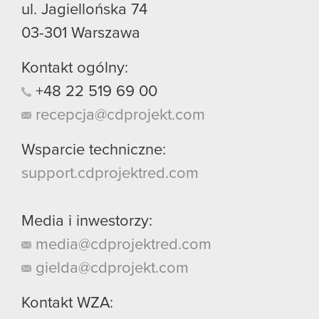
ul. Jagiellońska 74
03-301
Warszawa
Kontakt ogólny:
+48
22
519
69
00
recepcja@cdprojekt.com
Wsparcie techniczne:
support.cdprojektred.com
Media i inwestorzy:
media@cdprojektred.com
gielda@cdprojekt.com
Kontakt WZA: