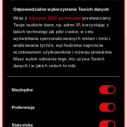
Odpowiedzialne wykorzystanie Twoich danych
Wraz z
naszymi 1022 partnerami
przetwarzamy
Twoje osobiste dane, np. adres IP, korzystając z
takich technologii jak pliki cookie, w celu
wyświetlania spersonalizowanych reklam i treści,
analizowania tychże, wychodzenia naprzeciw
oczekiwaniom użytkowników i rozwoju produktów.
O CD PROJEKT
Masz wybór odnośnie tego, kto używa Twoich
danych i w jakich celach to robi.
Grupa Kapitałowa
Jeśli wyrazisz na to zgodę, chcielibyśmy również:
Nasz biznes
Wybór
Gromadzić dane dotyczące Twojej
Niezbędne
zgody
Inwestorzy
lokalizacji geograficznej z dokładnością nawet
do kilku metrów
Zrównoważony rozwój
Identyfikować Twoje urządzenie, aktywnie
Preferencje
analizując charakteryzującego je zbiory
Media
danych (fingerprinting, czyli wirtualny odcisk
Kariera
palca)
Statystyka