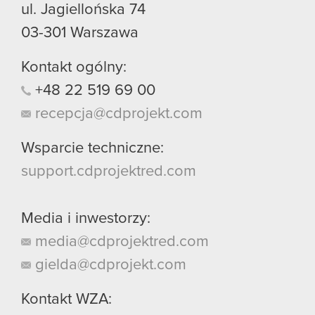
ul. Jagiellońska 74
03-301
Warszawa
Kontakt ogólny:
+48
22
519
69
00
recepcja@cdprojekt.com
Wsparcie techniczne:
support.cdprojektred.com
Media i inwestorzy:
media@cdprojektred.com
gielda@cdprojekt.com
Kontakt WZA: