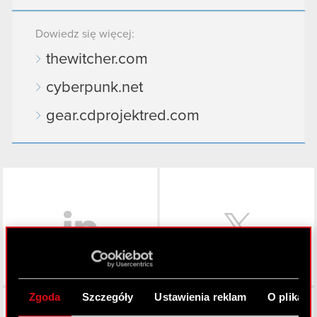
Dowiedz się więcej:
thewitcher.com
cyberpunk.net
gear.cdprojektred.com
LinkedIn
Zgoda
Szczegóły
Ustawienia reklam
O plikach
Facebook