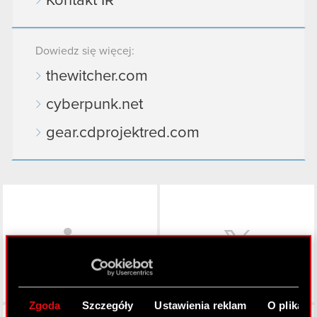
Kontakt IR
Dowiedz się więcej:
thewitcher.com
cyberpunk.net
gear.cdprojektred.com
LinkedIn
Zgoda
Szczegóły
Ustawienia reklam
O plikach