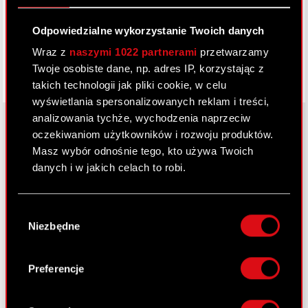
Facebook
Odpowiedzialne wykorzystanie Twoich danych
Wraz z
naszymi 1022 partnerami
przetwarzamy
Twoje osobiste dane, np. adres IP, korzystając z
takich technologii jak pliki cookie, w celu
wyświetlania spersonalizowanych reklam i treści,
analizowania tychże, wychodzenia naprzeciw
oczekiwaniom użytkowników i rozwoju produktów.
Masz wybór odnośnie tego, kto używa Twoich
O CD PROJEKT
danych i w jakich celach to robi.
Grupa Kapitałowa
Jeśli wyrazisz na to zgodę, chcielibyśmy również:
Nasz biznes
Wybór
Gromadzić dane dotyczące Twojej
Niezbędne
zgody
lokalizacji geograficznej z dokładnością nawet
Inwestorzy
do kilku metrów
Zrównoważony rozwój
Identyfikować Twoje urządzenie, aktywnie
Preferencje
analizując charakteryzującego je zbiory
Media
danych (fingerprinting, czyli wirtualny odcisk