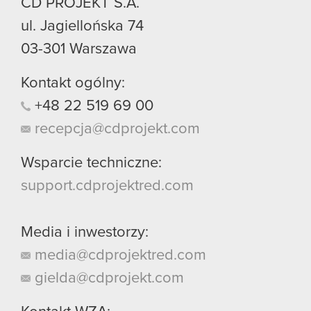
CD PROJEKT S.A.
ul. Jagiellońska 74
03-301
Warszawa
Kontakt ogólny:
+48
22
519
69
00
recepcja@cdprojekt.com
Wsparcie techniczne:
support.cdprojektred.com
Media i inwestorzy:
media@cdprojektred.com
gielda@cdprojekt.com