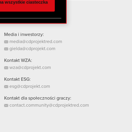
a wszystkie ciasteczka
 innymi danymi
stanie z naszej witryny,
Media i inwestorzy:
media@cdprojektred.com
gielda@cdprojekt.com
Kontakt WZA:
wza@cdprojekt.com
Kontakt ESG:
esg@cdprojekt.com
Kontakt dla społeczności graczy:
contact.community@cdprojektred.com