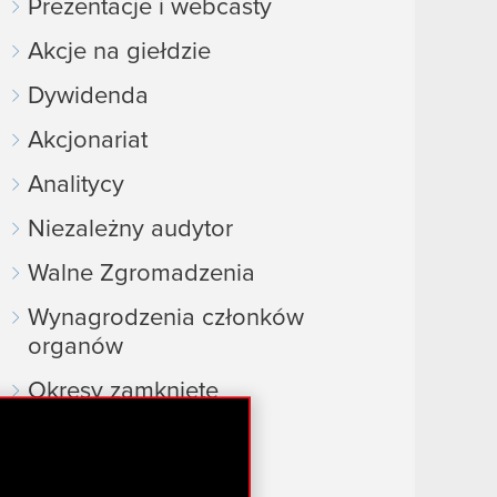
Prezentacje i webcasty
Akcje na giełdzie
Dywidenda
Akcjonariat
Analitycy
Niezależny audytor
Walne Zgromadzenia
Wynagrodzenia członków
organów
Okresy zamknięte
Kalendarz inwestora
FAQ