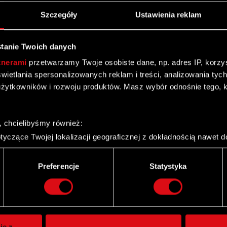
Szczegóły
Ustawienia reklam
tanie Twoich danych
tnerami
przetwarzamy Twoje osobiste dane, np. adres IP, korzyst
yświetlania spersonalizowanych reklam i treści, analizowania ty
żytkowników i rozwoju produktów. Masz wybór odnośnie tego, 
, chcielibyśmy również:
yczące Twojej lokalizacji geograficznej z dokładnością nawet d
 urządzenie, aktywnie analizując charakteryzującego je zbiory d
palca)
Preferencje
Statystyka
ie tego, jak Twoje osobiste dane są przetwarzane oraz ustaw w
Twitter
i plików cookie możesz zmienić lub wycofać swoją zgodę w dowol
ie do spersonalizowania treści i reklam, aby oferować funkcje 
itrynie. Informacje o tym, jak korzystasz z naszej witryny, ud
ie z