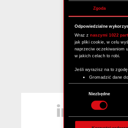
Zgoda
Odpowiedzialne wykorzys
Wraz z
naszymi 1022 par
jak pliki cookie, w celu w
naprzeciw oczekiwaniom u
w jakich celach to robi.
Jeśli wyrazisz na to zgodę
Gromadzić dane dot
Identyfikować Twoje
Wybór
czyli wirtualny odcisk 
zgody
Niezbędne
Dowiedz się więcej odnośn
LinkedIn
szczegółów
. W Deklaracj
Wykorzystujemy pliki cook
analizować ruch w naszej w
Korzystaj wyłączn