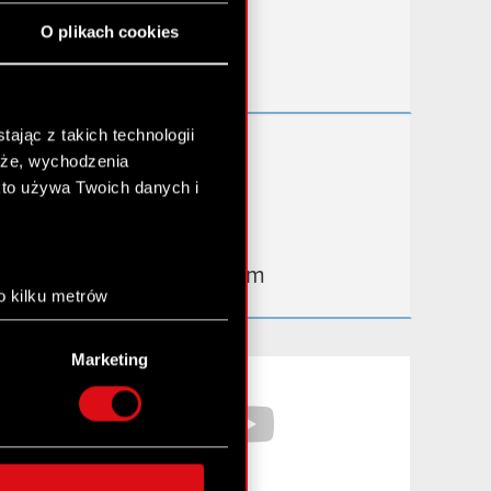
Przydatne linki
O plikach cookies
Kontakt IR
ając z takich technologii
Dowiedz się więcej:
chże, wychodzenia
thewitcher.com
kto używa Twoich danych i
cyberpunk.net
gear.cdprojektred.com
o kilku metrów
anych (fingerprinting,
Marketing
łasne preferencje w
sekcji
Facebook
YouTube
nej chwili.
społecznościowe i
ostępniamy partnerom