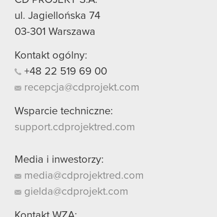
ul. Jagiellońska 74
03-301
Warszawa
Kontakt ogólny:
+48
22
519
69
00
recepcja@cdprojekt.com
Wsparcie techniczne:
support.cdprojektred.com
Media i inwestorzy:
media@cdprojektred.com
gielda@cdprojekt.com
Kontakt WZA: