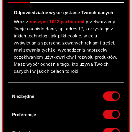
PDF
wezwania do zapisywania się na
Odpowiedzialne wykorzystanie Twoich danych
sprzedaż akcji Spółki.
Wraz z
naszymi 1022 partnerami
przetwarzamy
Twoje osobiste dane, np. adres IP, korzystając z
Raport bieżący nr 37/2010
takich technologii jak pliki cookie, w celu
wyświetlania spersonalizowanych reklam i treści,
2 lipca 2010 0:00
analizowania tychże, wychodzenia naprzeciw
Akcjonariusze posiadający co najmniej
oczekiwaniom użytkowników i rozwoju produktów.
PDF
5% głosów na Zwyczajnym Walnym
Masz wybór odnośnie tego, kto używa Twoich
Zgromadzeniu Akcjonariuszy Spółki.
danych i w jakich celach to robi.
Jeśli wyrazisz na to zgodę, chcielibyśmy również:
Raport bieżący nr 36/2010
Wybór
Gromadzić dane dotyczące Twojej
Niezbędne
zgody
30 czerwca 2010 0:00
lokalizacji geograficznej z dokładnością nawet
do kilku metrów
Uchwały podjęte przez Zwyczajne Walne
Identyfikować Twoje urządzenie, aktywnie
PDF
Preferencje
Zgromadzenie Akcjonariuszy Spółki
analizując charakteryzującego je zbiory
danych (fingerprinting, czyli wirtualny odcisk
Treść uchwał
PDF