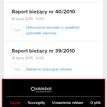
Raport bieżący nr 40/2010
16 lipca 2010 0:00
Odrzucenie wniosku o upadłość
PDF
jednostki zależnej
Raport bieżący nr 39/2010
16 lipca 2010 0:00
Zawarcie znaczącej umowy
PDF
Raport bieżący nr 38/2010
13 lipca 2010 0:00
Zgoda
Szczegóły
Ustawienia reklam
O plikach
Stanowisko Zarządu dotyczące